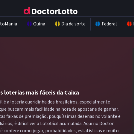
toMania
Quina
Dia de sorte
Federal
 loterias mais fáceis da Caixa
il é a loteria queridinha dos brasileiros, especialmente
que buscam mais facilidade na hora de apostar e de ganhar.
s faixas de premiação, pouquíssimas dezenas no volante e
iários, é difícil ver a Lotofácil acumulada. Aqui no Doctor
ê confere como jogar, probabilidades, estatísticas e muito