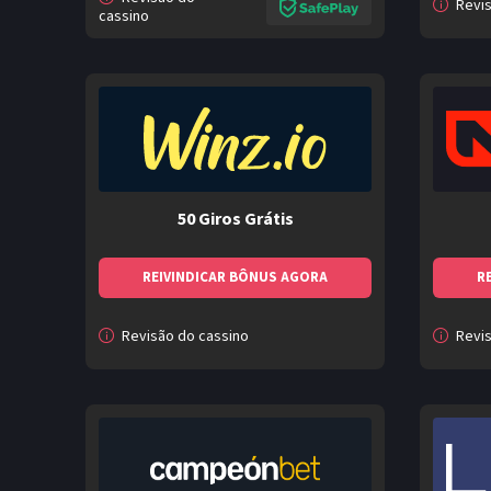
Revis
cassino
50 Giros Grátis
REIVINDICAR BÔNUS AGORA
R
Revisão do cassino
Revis