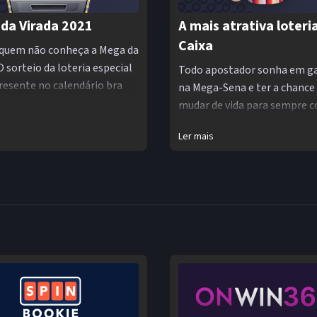
da Virada 2021
A mais atrativa loteri
Caixa
quem não conheça a Mega da
O sorteio da loteria especial
Todo apostador sonha em g
presente no calendário bra
na Mega-Sena e ter a chance
mudar de vida para sempre 
milhões sortea
Ler mais