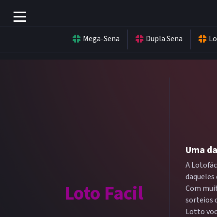
Mega-Sena
Dupla Sena
Lo
Uma das
A Lotofác
daqueles 
Loto Facil
Com muita
sorteios d
Lotto voc