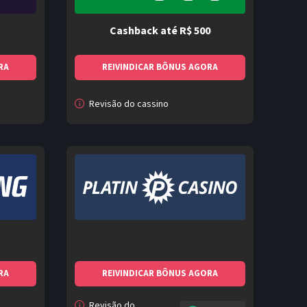
Cashback até R$ 500
RA
REIVINDICAR BÔNUS AGORA
Revisão do cassino
RA
REIVINDICAR BÔNUS AGORA
Revisão do