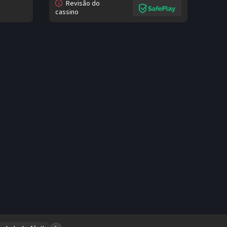
Revisão do
cassino