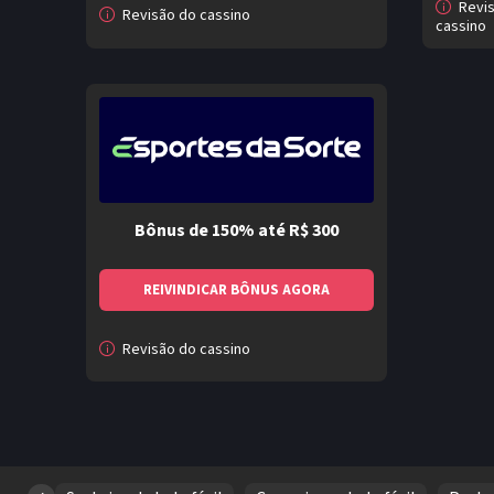
Revis
Revisão do cassino
cassino
Bônus de 150% até R$ 300
REIVINDICAR BÔNUS AGORA
Revisão do cassino