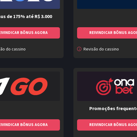
us de 175% até R$ 3.000
EIVINDICAR BÔNUS AGORA
REIVINDICAR BÔNUS AGO
ão do cassino
Revisão do cassino
Promoções frequent
EIVINDICAR BÔNUS AGORA
REIVINDICAR BÔNUS AGO