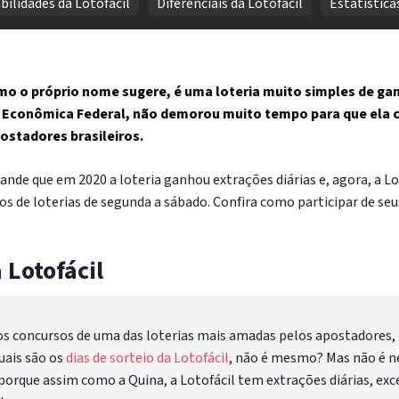
bilidades da Lotofácil
Diferenciais da Lotofácil
Estatística
omo o próprio nome sugere, é uma loteria muito simples de ga
a Econômica Federal, não demorou muito tempo para que ela 
ostadores brasileiros.
rande que em 2020 a loteria ganhou extrações diárias e, agora, a L
os de loterias de segunda a sábado. Confira como participar de s
 Lotofácil
os concursos de uma das loterias mais amadas pelos apostadores, 
uais são os
dias de sorteio da Lotofácil
, não é mesmo? Mas não é ne
porque assim como a Quina, a Lotofácil tem extrações diárias, exc