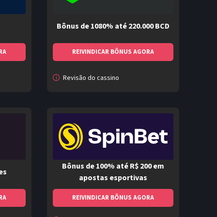
Bônus de 1080% até 220.000 BCD
RA
REIVINDICAR BÔNUS AGORA
Revisão do cassino
Bônus de 100% até R$ 200 em
es
apostas esportivas
RA
REIVINDICAR BÔNUS AGORA