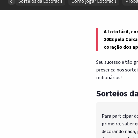
Sorteios da Lotofácil
Como jogar Lotofácil
Proba
A Lotofácil, c
2003 pela Caix
coração dos ap
Seu sucesso é tão g
presença nos sortei
milionários!
Sorteios da
Para participar d
primeiro, saber q
decorando nada, 