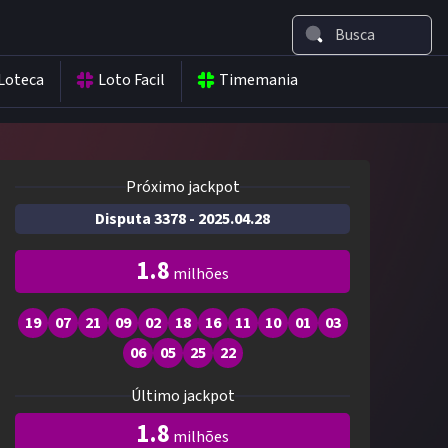
Loteca
Loto Facil
Timemania
Próximo jackpot
Disputa 3378 - 2025.04.28
1.8
milhões
19
07
21
09
02
18
16
11
10
01
03
06
05
25
22
Último jackpot
1.8
milhões