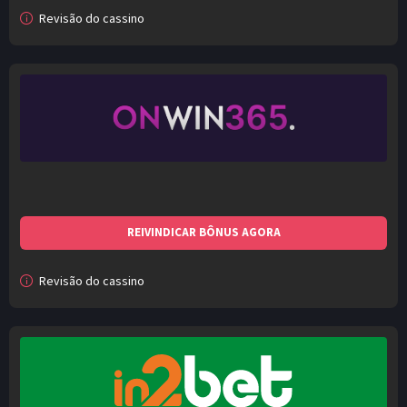
Revisão do cassino
REIVINDICAR BÔNUS AGORA
Revisão do cassino