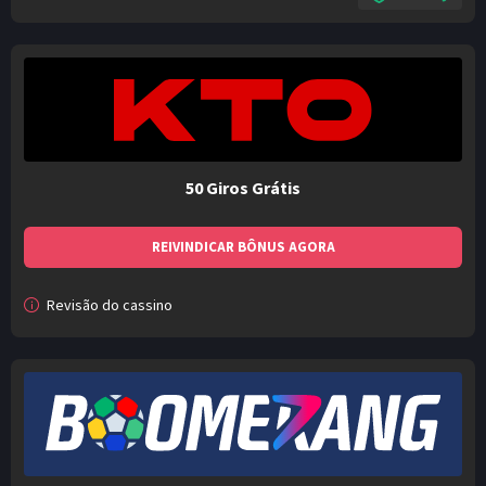
50 Giros Grátis
REIVINDICAR BÔNUS AGORA
Revisão do cassino