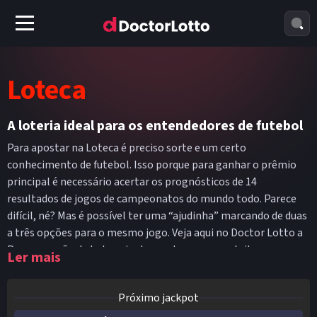
Loteca
A loteria ideal para os entendedores de futebol
Para apostar na Loteca é preciso sorte e um certo
conhecimento de futebol. Isso porque para ganhar o prêmio
principal é necessário acertar os prognósticos de 14
resultados de jogos de campeonatos do mundo todo. Parece
difícil, né? Mas é possível ter uma “ajudinha” marcando de duas
a três opções para o mesmo jogo. Veja aqui no Doctor Lotto a
Programação da Loteca juntamente com os palpites e
Ler mais
prognósticos dos jogos da semana.
Próximo jackpot