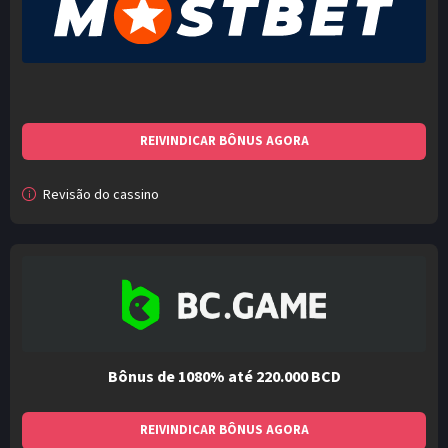
REIVINDICAR BÔNUS AGORA
Revisão do cassino
Bônus de 1080% até 220.000 BCD
REIVINDICAR BÔNUS AGORA