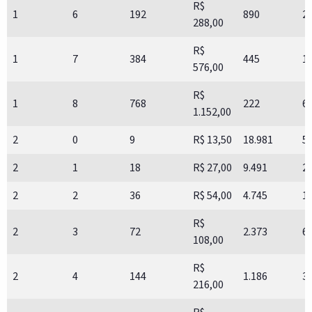
R$
1
6
192
890
2
288,00
R$
1
7
384
445
1
576,00
R$
1
8
768
222
6.
1.152,00
2
0
9
R$ 13,50
18.981
5
2
1
18
R$ 27,00
9.491
2
2
2
36
R$ 54,00
4.745
1
R$
2
3
72
2.373
6
108,00
R$
2
4
144
1.186
3
216,00