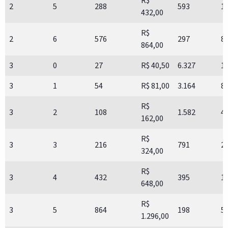
R$
2
5
288
593
1
432,00
R$
2
6
576
297
8.
864,00
3
0
27
R$ 40,50
6.327
1
3
1
54
R$ 81,00
3.164
8
R$
3
2
108
1.582
4
162,00
R$
3
3
216
791
2
324,00
R$
3
4
432
395
1
648,00
R$
3
5
864
198
5.
1.296,00