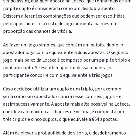
Sendo assim, qualquer aposta na Loteca que tenha mais de um
palpite duplo é considerada como um desdobramento.
Existem diferentes combinações que podem ser escolhidas
pelo apostador – e o custo de jogo aumenta na mesma
proporção das chances de vitória.
Ao fazer um jogo simples, que contém um palpite duplo, o
apostador joga com o equivalente a duas apostas. O segundo
jogo mais baixo da Loteca é composto por um palpite triplo e
nenhum duplo. Se escolher apostar dessa maneira, o
participante concorre com o equivalente a três jogos.
Caso decidisse utilizar um duplo e um triplo, por exemplo,
seria como se o apostador concorresse com seis jogos – e
assim sucessivamente. A aposta mais alta possível na Loteca,
que eleva ao máximo as chances de vitória, é composta por
três triplos e cinco duplos, o que equivale a 864 apostas.
Além de elevar a probabilidade de vitória, o desdobramento