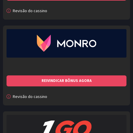
Revisão do cassino
REIVINDICAR BÔNUS AGORA
Revisão do cassino