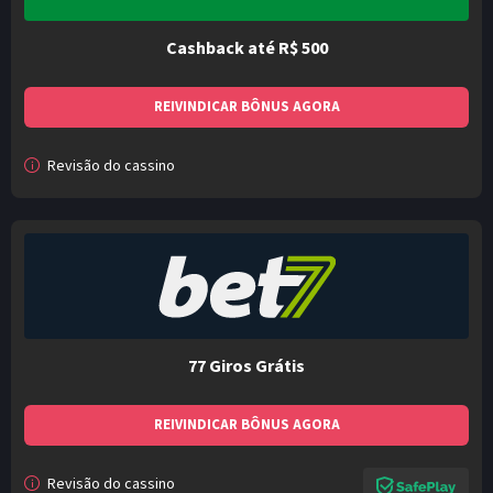
Cashback até R$ 500
REIVINDICAR BÔNUS AGORA
Revisão do cassino
77 Giros Grátis
REIVINDICAR BÔNUS AGORA
Revisão do cassino