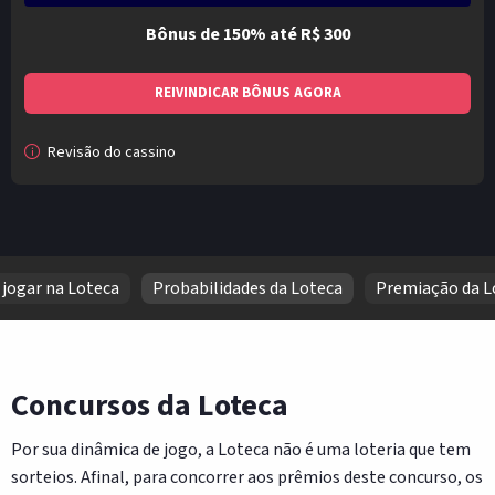
Bônus de 150% até R$ 300
REIVINDICAR BÔNUS AGORA
Revisão do cassino
jogar na Loteca
Probabilidades da Loteca
Premiação da L
Concursos da Loteca
Por sua dinâmica de jogo, a Loteca não é uma loteria que tem
sorteios. Afinal, para concorrer aos prêmios deste concurso, os