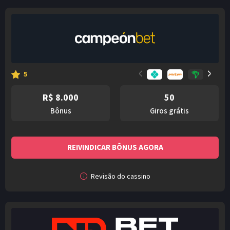
<
>
5
R$ 8.000
50
bônus
giros grátis
REIVINDICAR BÔNUS AGORA
Revisão do cassino