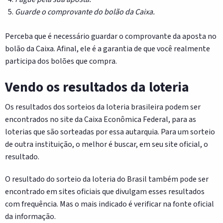
Guarde o comprovante do bolão da Caixa.
Perceba que é necessário guardar o comprovante da aposta no
bolão da Caixa. Afinal, ele é a garantia de que você realmente
participa dos bolões que compra.
Vendo os resultados da loteria
Os resultados dos sorteios da loteria brasileira podem ser
encontrados no site da Caixa Econômica Federal, para as
loterias que são sorteadas por essa autarquia. Para um sorteio
de outra instituição, o melhor é buscar, em seu site oficial, o
resultado.
O resultado do sorteio da loteria do Brasil também pode ser
encontrado em sites oficiais que divulgam esses resultados
com frequência. Mas o mais indicado é verificar na fonte oficial
da informação.