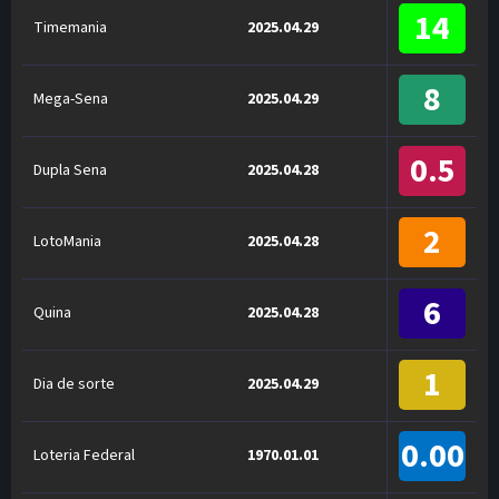
aprendizado sobre todos esses assuntos está
14
Timemania
2025.04.29
disponível aqui na DoctorLotto.
8
Mega-Sena
2025.04.29
0.5
Dupla Sena
2025.04.28
2
LotoMania
2025.04.28
6
Quina
2025.04.28
1
Dia de sorte
2025.04.29
0.00
Loteria Federal
1970.01.01