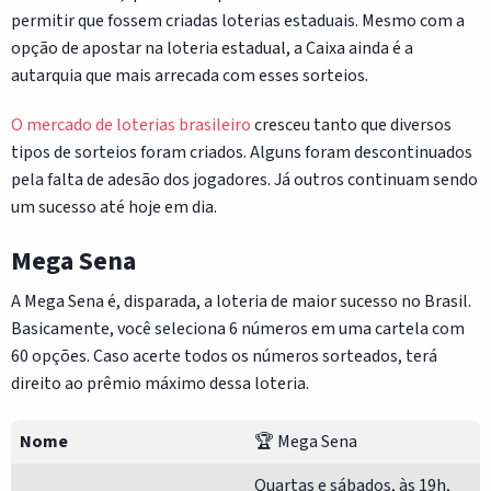
permitir que fossem criadas loterias estaduais. Mesmo com a
opção de apostar na loteria estadual, a Caixa ainda é a
autarquia que mais arrecada com esses sorteios.
O mercado de loterias brasileiro
cresceu tanto que diversos
tipos de sorteios foram criados. Alguns foram descontinuados
pela falta de adesão dos jogadores. Já outros continuam sendo
um sucesso até hoje em dia.
Mega Sena
A Mega Sena é, disparada, a loteria de maior sucesso no Brasil.
Basicamente, você seleciona 6 números em uma cartela com
60 opções. Caso acerte todos os números sorteados, terá
direito ao prêmio máximo dessa loteria.
Nome
🏆 Mega Sena
Quartas e sábados, às 19h,