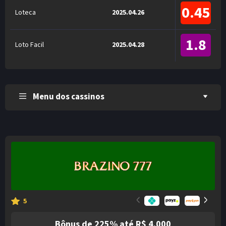
0.45
Loteca
2025.04.26
1.8
Loto Facil
2025.04.28
Menu dos cassinos
<
>
5
Bônus de 225% até R$ 4.000