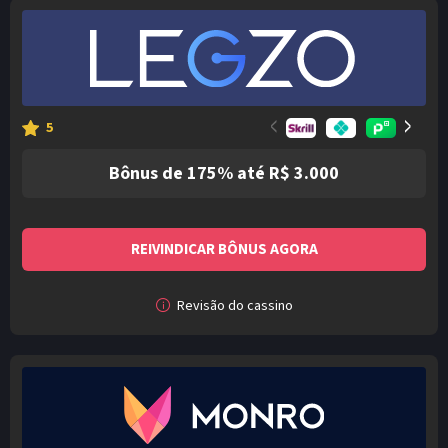
<
>
5
Bônus de 175% até R$ 3.000
REIVINDICAR BÔNUS AGORA
Revisão do cassino