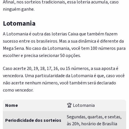
Afinal, nos sorteios tradicionais, essa loteria acumula, caso
ninguém ganhe.
Lotomania
A Lotomania é outra das loterias Caixa que também fazem
sucesso entre os brasileiros. Mas a sua dinâmica é diferente da
Mega Sena. No caso da Lotomania, você tem 100 números para
escolher e precisa selecionar 50 opções.
Caso acerte 20, 19, 18, 17, 16, ou 15 números, a sua aposta é
vencedora. Uma particularidade da Lotomania é que, caso você
não acerte nenhum número, você também será declarado
como vencedor.
Nome
🏆 Lotomania
Segundas, quartas, e sextas,
Periodicidade dos sorteios
às 20h, horário de Brasília