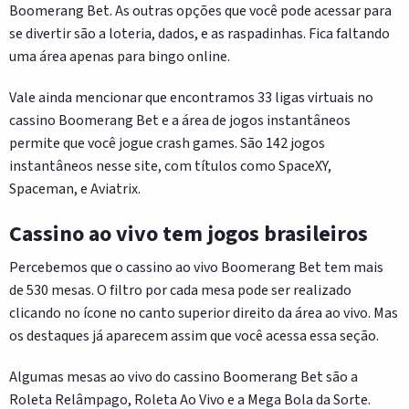
Boomerang Bet. As outras opções que você pode acessar para
se divertir são a loteria, dados, e as raspadinhas. Fica faltando
uma área apenas para bingo online.
Vale ainda mencionar que encontramos 33 ligas virtuais no
cassino Boomerang Bet e a área de jogos instantâneos
permite que você jogue crash games. São 142 jogos
instantâneos nesse site, com títulos como SpaceXY,
Spaceman, e Aviatrix.
Cassino ao vivo tem jogos brasileiros
Percebemos que o cassino ao vivo Boomerang Bet tem mais
de 530 mesas. O filtro por cada mesa pode ser realizado
clicando no ícone no canto superior direito da área ao vivo. Mas
os destaques já aparecem assim que você acessa essa seção.
Algumas mesas ao vivo do cassino Boomerang Bet são a
Roleta Relâmpago, Roleta Ao Vivo e a Mega Bola da Sorte.