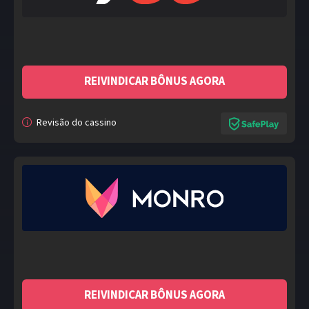
REIVINDICAR BÔNUS AGORA
Revisão do cassino
REIVINDICAR BÔNUS AGORA