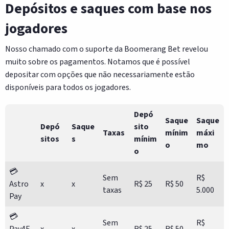
Depósitos e saques com base nos
jogadores
Nosso chamado com o suporte da Boomerang Bet revelou
muito sobre os pagamentos. Notamos que é possível
depositar com opções que não necessariamente estão
disponíveis para todos os jogadores.
Depó
Saque
Saque
Depó
Saque
sito
Taxas
mínim
máxi
sitos
s
mínim
o
mo
o
💳
Sem
R$
Astro
x
x
R$ 25
R$ 50
taxas
5.000
Pay
💳
Sem
R$
Pay4F
x
x
R$ 25
R$ 50