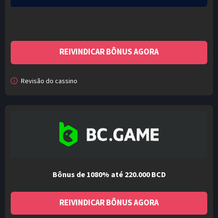
REIVINDICAR BÔNUS AGORA
Revisão do cassino
Bônus de 1080% até 220.000 BCD
REIVINDICAR BÔNUS AGORA