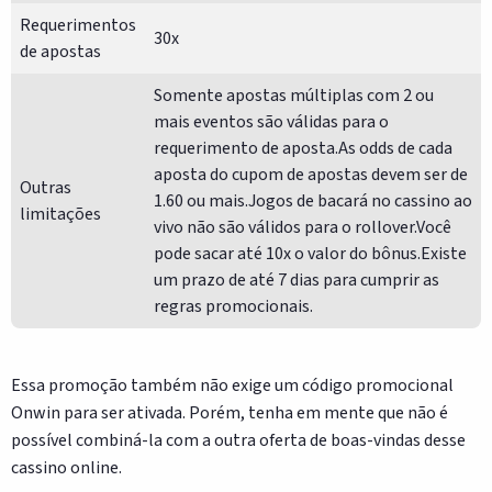
Requerimentos
30x
de apostas
Somente apostas múltiplas com 2 ou
mais eventos são válidas para o
requerimento de aposta.As odds de cada
aposta do cupom de apostas devem ser de
Outras
1.60 ou mais.Jogos de bacará no cassino ao
limitações
vivo não são válidos para o rollover.Você
pode sacar até 10x o valor do bônus.Existe
um prazo de até 7 dias para cumprir as
regras promocionais.
Essa promoção também não exige um código promocional
Onwin para ser ativada. Porém, tenha em mente que não é
possível combiná-la com a outra oferta de boas-vindas desse
cassino online.