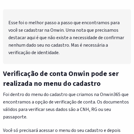
Esse foi o melhor passo a passo que encontramos para
você se cadastrar na Onwin. Uma nota que precisamos
destacar aqui é que não existe a necessidade de confirmar
nenhum dado seu no cadastro. Mas é necessária a
verificação de identidade.
Verificação de conta Onwin pode ser
realizada no menu do cadastro
Foi dentro do menu do cadastro que criamos na Onwin365 que
encontramos a opção de verificação de conta. Os documentos
válidos para verificar seus dados são a CNH, RG ou seu
passaporte.
Você só precisará acessar o menu do seu cadastro e depois