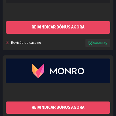
REIVINDICAR BÔNUS AGORA
Revisão do cassino
REIVINDICAR BÔNUS AGORA