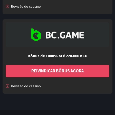
Revisão do cassino
Bônus de 1080% até 220.000 BCD
REIVINDICAR BÔNUS AGORA
Revisão do cassino