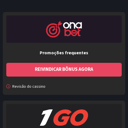
Promoções frequentes
REIVINDICAR BÔNUS AGORA
Revisão do cassino