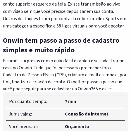
canto superior esquerdo da tela. Existe transmissão ao vivo
com vídeo sem que você precise depositar em sua conta.
Outros destaques ficam por conta da cobertura de eSports em
uma categoria específica e 68 ligas virtuais para você apostar.
Onwin tem passo a passo de cadastro
simples e muito rápido
Ficamos surpresos com o quão fácil e rápido é se cadastrar no
cassino Onwin. Tudo que foi necessário preencher foi o
Cadastro de Pessoa Física (CPF), criar um e-mail e senha e, por
fim, finalizar a criação da conta. O melhor passo a passo que
você pode seguir para se cadastrar na Onwin365 é este:
Por quanto tempo:
7 min
Jums vajag:
Conexão de internet
Você precisará:
Orçamento