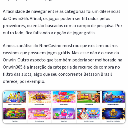
A facilidade de navegar entre as categorias foi um diferencial
da Onwin365. Afinal, os jogos podem ser filtrados pelos
provedores, ou então buscados com o campo de pesquisa. Por
outro lado, fica faltando a opção de jogar grátis.
A nossa análise do NineCasino mostrou que existem outros
cassinos que possuem jogos grátis. Mas esse não é o caso da
Onwin. Outro aspecto que também poderia ser melhorado na
Onwin365 é a inserção da categoria de recurso de compra no
filtro das slots, algo que seu concorrente Betsson Brasil
oferece, por exemplo.