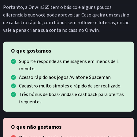
Portanto, a Onwin365 tem o básico e alguns poucos
diferenciais que você pode aproveitar. Caso queira um cassino
de cadastro rápido, com bônus sem rollover e loterias, então
vale a pena criar a sua conta no cassino Onwin.
O que gostamos
Suporte responde as mensagens em menos de 1
minuto
Acesso rápido aos jogos Aviator e Spaceman
Cadastro muito simples e rápido de ser realizado
Três bônus de boas-vindas e cashback para ofertas
frequentes
O que não gostamos