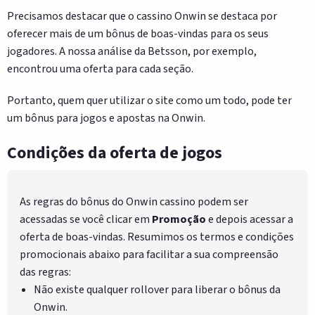
Precisamos destacar que o cassino Onwin se destaca por
oferecer mais de um bônus de boas-vindas para os seus
jogadores. A nossa análise da Betsson, por exemplo,
encontrou uma oferta para cada seção.
Portanto, quem quer utilizar o site como um todo, pode ter
um bônus para jogos e apostas na Onwin.
Condições da oferta de jogos
As regras do bônus do Onwin cassino podem ser
acessadas se você clicar em
Promoção
e depois acessar a
oferta de boas-vindas. Resumimos os termos e condições
promocionais abaixo para facilitar a sua compreensão
das regras:
Não existe qualquer rollover para liberar o bônus da
Onwin.