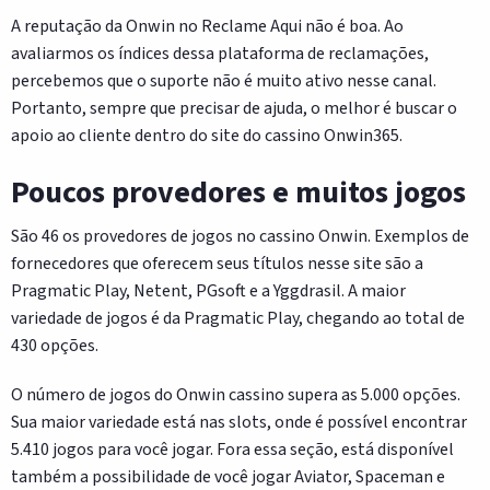
A reputação da Onwin no Reclame Aqui não é boa. Ao
avaliarmos os índices dessa plataforma de reclamações,
percebemos que o suporte não é muito ativo nesse canal.
Portanto, sempre que precisar de ajuda, o melhor é buscar o
apoio ao cliente dentro do site do cassino Onwin365.
Poucos provedores e muitos jogos
São 46 os provedores de jogos no cassino Onwin. Exemplos de
fornecedores que oferecem seus títulos nesse site são a
Pragmatic Play, Netent, PGsoft e a Yggdrasil. A maior
variedade de jogos é da Pragmatic Play, chegando ao total de
430 opções.
O número de jogos do Onwin cassino supera as 5.000 opções.
Sua maior variedade está nas slots, onde é possível encontrar
5.410 jogos para você jogar. Fora essa seção, está disponível
também a possibilidade de você jogar Aviator, Spaceman e