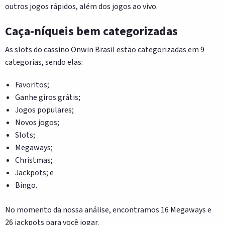
outros jogos rápidos, além dos jogos ao vivo.
Caça-níqueis bem categorizadas
As slots do cassino Onwin Brasil estão categorizadas em 9
categorias, sendo elas:
Favoritos;
Ganhe giros grátis;
Jogos populares;
Novos jogos;
Slots;
Megaways;
Christmas;
Jackpots; e
Bingo.
No momento da nossa análise, encontramos 16 Megaways e
26 jackpots para você jogar.