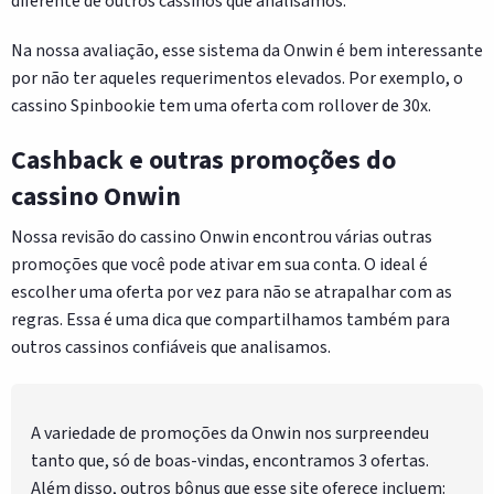
diferente de outros cassinos que analisamos.
Na nossa avaliação, esse sistema da Onwin é bem interessante
por não ter aqueles requerimentos elevados. Por exemplo, o
cassino Spinbookie tem uma oferta com rollover de 30x.
Cashback e outras promoções do
cassino Onwin
Nossa revisão do cassino Onwin encontrou várias outras
promoções que você pode ativar em sua conta. O ideal é
escolher uma oferta por vez para não se atrapalhar com as
regras. Essa é uma dica que compartilhamos também para
outros cassinos confiáveis que analisamos.
A variedade de promoções da Onwin nos surpreendeu
tanto que, só de boas-vindas, encontramos 3 ofertas.
Além disso, outros bônus que esse site oferece incluem: