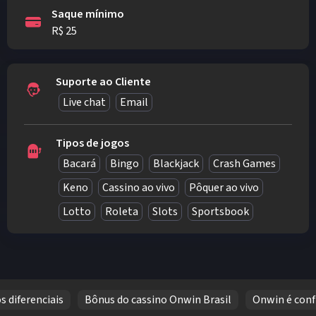
Saque mínimo
R$ 25
Suporte ao Cliente
Live chat
Email
Tipos de jogos
Bacará
Bingo
Blackjack
Crash Games
Keno
Cassino ao vivo
Pôquer ao vivo
Lotto
Roleta
Slots
Sportsbook
s diferenciais
Bônus do cassino Onwin Brasil
Onwin é conf