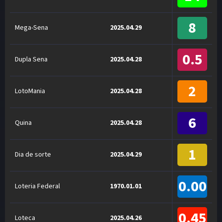
8
Mega-Sena
2025.04.29
0.5
Dupla Sena
2025.04.28
2
LotoMania
2025.04.28
6
Quina
2025.04.28
1
Dia de sorte
2025.04.29
0.00
Loteria Federal
1970.01.01
0.45
Loteca
2025.04.26