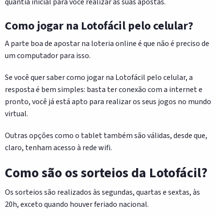
quantia inicial para você realizar as suas apostas.
Como jogar na Lotofácil pelo celular?
A parte boa de apostar na loteria online é que não é preciso de
um computador para isso.
Se você quer saber como jogar na Lotofácil pelo celular, a
resposta é bem simples: basta ter conexão com a internet e
pronto, você já está apto para realizar os seus jogos no mundo
virtual.
Outras opções como o tablet também são válidas, desde que,
claro, tenham acesso à rede wifi.
Como são os sorteios da Lotofácil?
Os sorteios são realizados às segundas, quartas e sextas, às
20h, exceto quando houver feriado nacional.