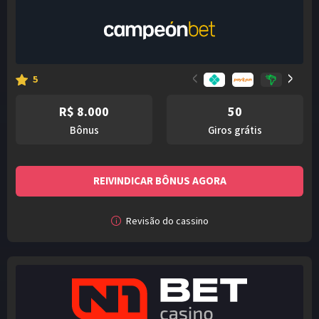
<
>
5
R$ 8.000
50
bônus
giros grátis
REIVINDICAR BÔNUS AGORA
Revisão do cassino