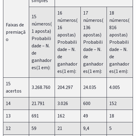
simples
16
17
18
15
números(
números(
números(
números(
Faixas de
16
136
816
1 aposta)
premiaçã
apostas)
apostas)
apostas)
Probabili
o
Probabili
Probabili
Probabili
dade – N.
dade – N.
dade – N.
dade – N.
de
de
de
de
ganhador
ganhador
ganhador
ganhador
es(1 em):
es(1 em):
es(1 em):
es(1 em):
15
3.268.760
204.297
24.035
4.005
acertos
14
21.791
3.026
600
152
13
691
162
49
18
12
59
21
9,4
5