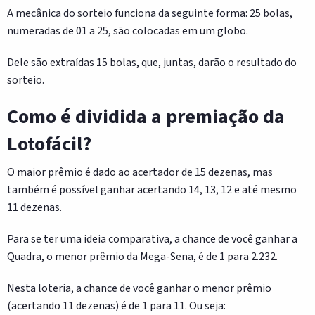
A mecânica do sorteio funciona da seguinte forma: 25 bolas,
numeradas de 01 a 25, são colocadas em um globo.
Dele são extraídas 15 bolas, que, juntas, darão o resultado do
sorteio.
Como é dividida a premiação da
Lotofácil?
O maior prêmio é dado ao acertador de 15 dezenas, mas
também é possível ganhar acertando 14, 13, 12 e até mesmo
11 dezenas.
Para se ter uma ideia comparativa, a chance de você ganhar a
Quadra, o menor prêmio da Mega-Sena, é de 1 para 2.232.
Nesta loteria, a chance de você ganhar o menor prêmio
(acertando 11 dezenas) é de 1 para 11. Ou seja: