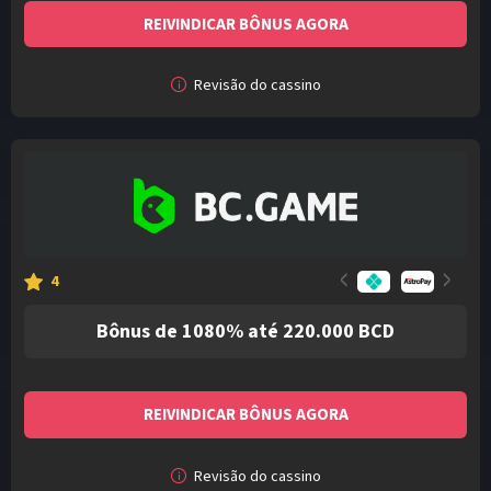
REIVINDICAR BÔNUS AGORA
Revisão do cassino
<
>
4
Bônus de 1080% até 220.000 BCD
REIVINDICAR BÔNUS AGORA
Revisão do cassino