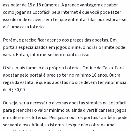
assinalar de 15 a 18 números. A grande vantagem de saber
como jogar na Lotofácil pela internet é que você pode fazer
isso de onde estiver, sem ter que enfrentar filas ou deslocar-se
até uma casa lotérica.
Porém, é preciso ficar atento aos prazos das apostas. Em
portais especializados em jogos online, o horário limite pode
variar. Então, informe-se bem quanto a isso.
O site mais famoso é o próprio Loterias Online da Caixa. Para
apostar pelo portal é preciso ter no mínimo 18 anos. Outra
regra da estatal é que as apostas no site devem ter valor inicial
de R$ 30,00.
Ou seja, seria necessário diversas apostas simples na Lotofácil
para preencher o valor mínimo ou ainda diversificar seus jogos
em diferentes loterias. Pesquisar outros portais também pode
ser vantajoso. Afinal, existem sites que não cobram uma