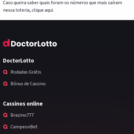
Caso queira saber quais foram os números que mais saíram
nessa loteria, clique aqui.
DoctorLotto
Rodadas Grátis
Bônus de Cassino
Cassinos online
Brazino777
CampeonBet