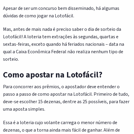
Apesar de ser um concurso bem disseminado, há algumas
dúvidas de como jogar na Lotofácil.
Mas, antes de mais nada é preciso saber o dia de sorteio da
Lotofácil! A loteria tem extrações às segundas, quartas e
sextas-feiras, exceto quando há feriados nacionais – data na
qual a Caixa Econômica Federal não realiza nenhum tipo de
sorteio.
Como apostar na Lotofácil?
Para concorrer aos prêmios, o apostador deve entender o
passo a passo de como apostar na Lotofácil. Primeiro de tudo,
deve-se escolher 15 dezenas, dentre as 25 possíveis, para fazer
uma aposta simples.
Essa é a loteria cujo volante carrega o menor número de
dezenas, o que a torna ainda mais fácil de ganhar. Além de