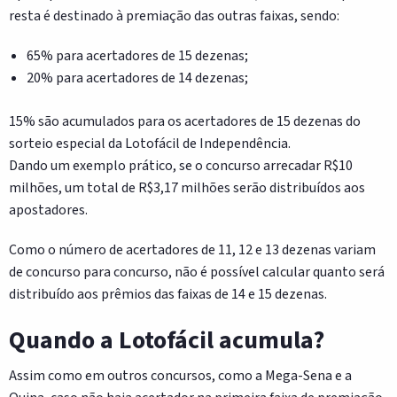
resta é destinado à premiação das outras faixas, sendo:
65% para acertadores de 15 dezenas;
20% para acertadores de 14 dezenas;
15% são acumulados para os acertadores de 15 dezenas do
sorteio especial da Lotofácil de Independência.
Dando um exemplo prático, se o concurso arrecadar R$10
milhões, um total de R$3,17 milhões serão distribuídos aos
apostadores.
Como o número de acertadores de 11, 12 e 13 dezenas variam
de concurso para concurso, não é possível calcular quanto será
distribuído aos prêmios das faixas de 14 e 15 dezenas.
Quando a Lotofácil acumula?
Assim como em outros concursos, como a Mega-Sena e a