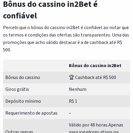
Bônus do cassino in2Bet é
confiável
Percebi que o bônus do cassino in2Bet é confiável ao notar que
os termos e condições das ofertas são transparentes. Uma das
promoções que acho válido destacar é a de cashback até R$
500.
Bônus do cassino in2Bet
Bônus do cassino
🏆 Cashback até R$ 500
Giros grátis
Nenhum
Depósito mínimo
R$ 1
Requerimento de apostas
–
Válido por 48 horas.Apenas
Outras regras
para jogadores ativos na