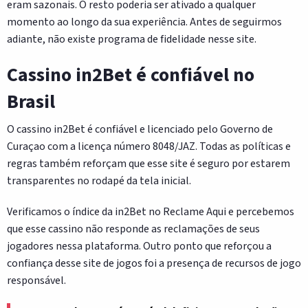
eram sazonais. O resto poderia ser ativado a qualquer
momento ao longo da sua experiência. Antes de seguirmos
adiante, não existe programa de fidelidade nesse site.
Cassino in2Bet é confiável no
Brasil
O cassino in2Bet é confiável e licenciado pelo Governo de
Curaçao com a licença número 8048/JAZ. Todas as políticas e
regras também reforçam que esse site é seguro por estarem
transparentes no rodapé da tela inicial.
Verificamos o índice da in2Bet no Reclame Aqui e percebemos
que esse cassino não responde as reclamações de seus
jogadores nessa plataforma. Outro ponto que reforçou a
confiança desse site de jogos foi a presença de recursos de jogo
responsável.