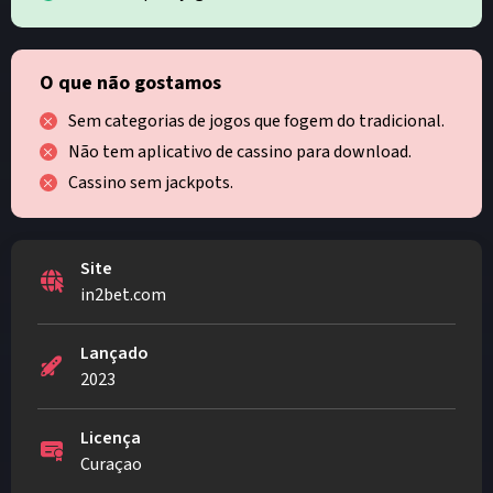
O que não gostamos
Sem categorias de jogos que fogem do tradicional.
Não tem aplicativo de cassino para download.
Cassino sem jackpots.
Site
in2bet.com
Lançado
2023
Licença
Curaçao