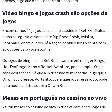
opções, algo que o seu concorrente não tem.
Vídeo bingo e jogos crash são opções de
jogos
Encontramos 44 jogos de crash no cassino in2Bet. Os títulos
dessa categoria variam entre Big Brass Crash, Aviator,
FootballX, entre outros. Já a seção de vídeo bingo conta com
20 opções para você escolher.
Os jogos de bingo na in2Bet Brasil variam entre Tiger Bingo,
Hot EvoBingo, Keno e Rocket Aventure, por exemplo. O que
cabe destacar aqui é que a in2Bet não tem loterias, algo que a
Onwin365 oferece. Portanto, quem quer jogar esse jogo, pode
ler a nossa análise sobre a Onwin Brasil.
Mesas em português no cassino ao vivo
As 290 mesas do cassino ao vivo in2Bet variam entre jogos de