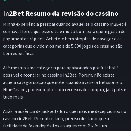
In2Bet Resumo da revisão do cassino
Minha experiência pessoal quando avaliei se o cassino in2Bet é
confiável foi de que esse site é muito bom para quem gosta de
pagamentos rápidos. Achei ele bem simples de navegar e as
categorias que dividem os mais de 5.000 jogos de cassino são
bem específicas.
Até mesmo uma categoria para apaixonados por futebol é
possível encontrar no cassino in2Bet. Porém, não existe
aquela categorização que notei quando avaliei a Betsson e o
NineCasino, por exemplo, com recursos de compra, jackpots e
tudo mais.
Aliás, a ausência de jackpots foi o que mais me decepcionou no
cassino in2Bet. Por outro lado, preciso destacar que a
facilidade de fazer depósitos e saques com Pix foi um