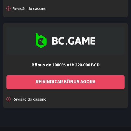
Revisão do cassino
Bônus de 1080% até 220.000 BCD
REIVINDICAR BÔNUS AGORA
Revisão do cassino