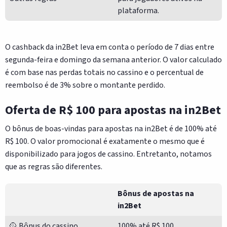
plataforma.
O cashback da in2Bet leva em conta o período de 7 dias entre
segunda-feira e domingo da semana anterior. O valor calculado
é com base nas perdas totais no cassino e o percentual de
reembolso é de 3% sobre o montante perdido.
Oferta de R$ 100 para apostas na in2Bet
O bônus de boas-vindas para apostas na in2Bet é de 100% até
R$ 100. O valor promocional é exatamente o mesmo que é
disponibilizado para jogos de cassino. Entretanto, notamos
que as regras são diferentes.
Bônus de apostas na
in2Bet
🥎 Bônus do cassino
100% até R$ 100