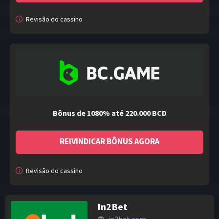
Revisão do cassino
Bônus de 1080% até 220.000 BCD
REIVINDICAR BÔNUS AGORA
Revisão do cassino
In2Bet