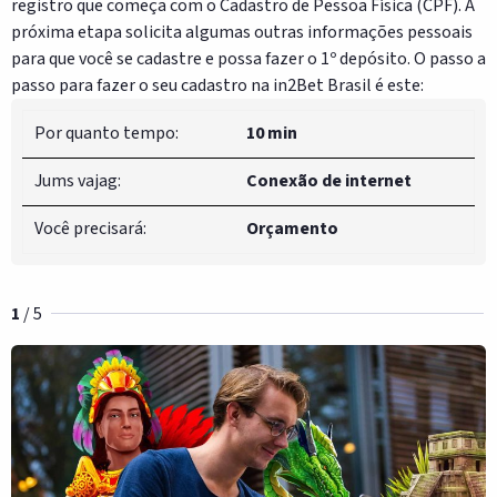
registro que começa com o Cadastro de Pessoa Física (CPF). A
próxima etapa solicita algumas outras informações pessoais
para que você se cadastre e possa fazer o 1º depósito. O passo a
passo para fazer o seu cadastro na in2Bet Brasil é este:
Por quanto tempo:
10 min
Jums vajag:
Conexão de internet
Você precisará:
Orçamento
1
/ 5