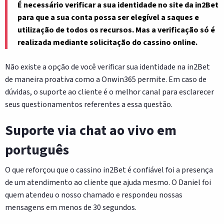
É necessário verificar a sua identidade no site da in2Bet
para que a sua conta possa ser elegível a saques e
utilização de todos os recursos. Mas a verificação só é
realizada mediante solicitação do cassino online.
Não existe a opção de você verificar sua identidade na in2Bet
de maneira proativa como a Onwin365 permite. Em caso de
dúvidas, o suporte ao cliente é o melhor canal para esclarecer
seus questionamentos referentes a essa questão.
Suporte via chat ao vivo em
português
O que reforçou que o cassino in2Bet é confiável foi a presença
de um atendimento ao cliente que ajuda mesmo. O Daniel foi
quem atendeu o nosso chamado e respondeu nossas
mensagens em menos de 30 segundos.