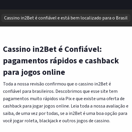
Cassino in2Bet é confiável e está bem localizado para o Brasil
Cassino in2Bet é Confiável:
pagamentos rápidos e cashback
para jogos online
Toda a nossa revisão confirmou que o cassino in2Bet é
confiável para brasileiros. Descobrimos que esse site tem
pagamentos muito rápidos via Pix e que existe uma oferta de
cashback para jogar jogos online. Leia toda a nossa avaliação e
saiba, de uma vez por todas, se a in2Bet é uma boa opção para
você jogar roleta, blackjack e outros jogos de cassino.