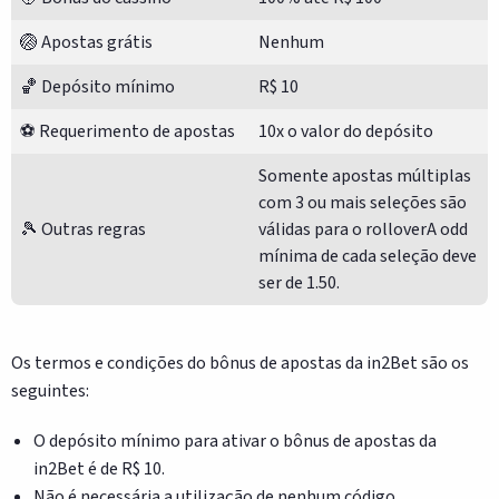
🏐 Apostas grátis
Nenhum
🏀 Depósito mínimo
R$ 10
⚽️ Requerimento de apostas
10x o valor do depósito
Somente apostas múltiplas
com 3 ou mais seleções são
🎾 Outras regras
válidas para o rolloverA odd
mínima de cada seleção deve
ser de 1.50.
Os termos e condições do bônus de apostas da in2Bet são os
seguintes:
O depósito mínimo para ativar o bônus de apostas da
in2Bet é de R$ 10.
Não é necessária a utilização de nenhum código