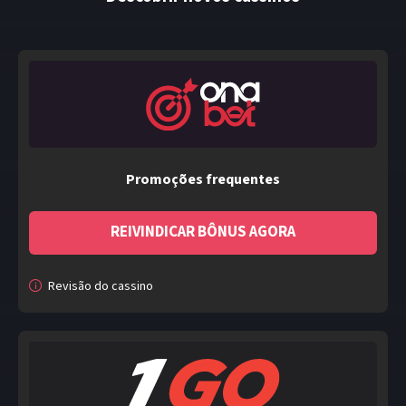
Promoções frequentes
REIVINDICAR BÔNUS AGORA
Revisão do cassino