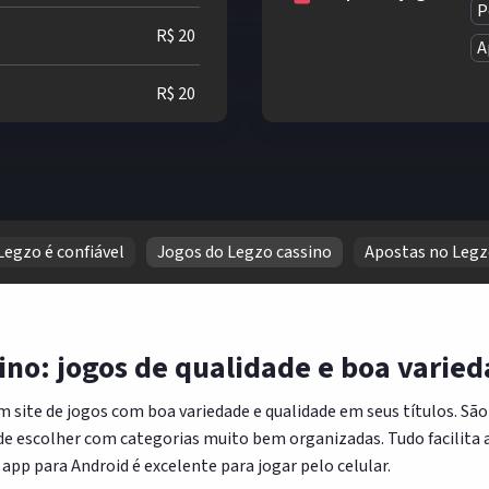
P
R$ 20
A
R$ 20
Legzo é confiável
Jogos do Legzo cassino
Apostas no Leg
ino: jogos de qualidade e boa varie
m site de jogos com boa variedade e qualidade em seus títulos. São
e escolher com categorias muito bem organizadas. Tudo facilita
 app para Android é excelente para jogar pelo celular.