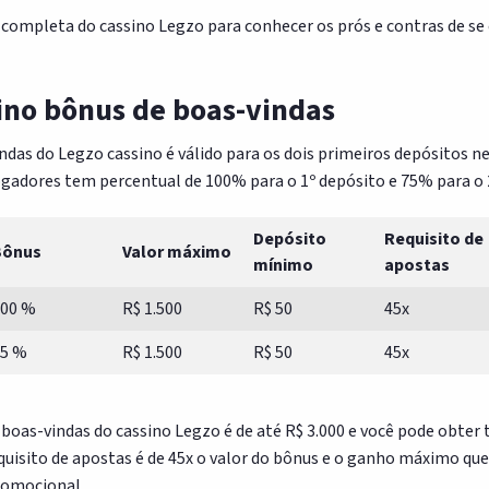
e completa do cassino Legzo para conhecer os prós e contras de se 
ino bônus de boas-vindas
das do Legzo cassino é válido para os dois primeiros depósitos nes
ogadores tem percentual de 100% para o 1º depósito e 75% para o 
Depósito
Requisito de
Bônus
Valor máximo
mínimo
apostas
100 %
R$ 1.500
R$ 50
45x
75 %
R$ 1.500
R$ 50
45x
 boas-vindas do cassino Legzo é de até R$ 3.000 e você pode obter
equisito de apostas é de 45x o valor do bônus e o ganho máximo qu
promocional.