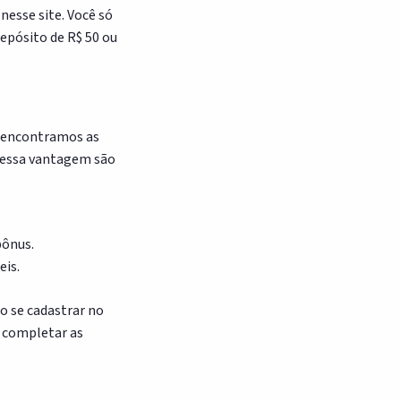
nesse site. Você só
depósito de R$ 50 ou
e encontramos as
 essa vantagem são
bônus.
eis.
o se cadastrar no
ó completar as