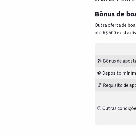
Bônus de boa
Outra oferta de boa
até R$ 500 e está d
🎾 Bônus de apost
⚽️ Depósito míni
🏀 Requisito de ap
⚾️ Outras condiçõ