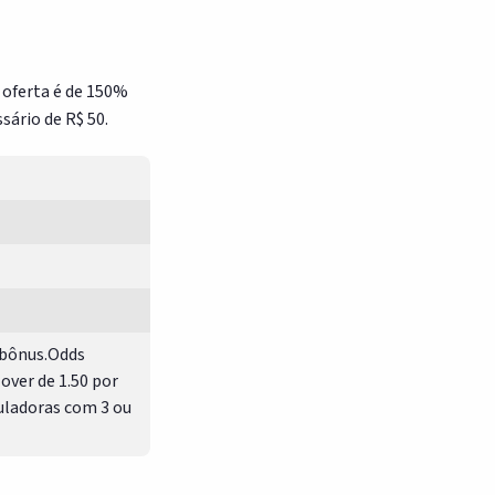
 oferta é de 150%
sário de R$ 50.
 bônus.Odds
over de 1.50 por
ladoras com 3 ou