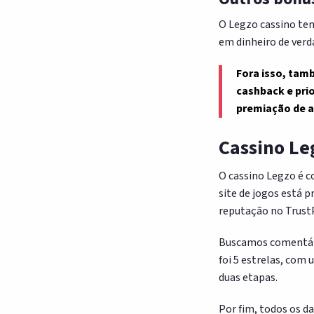
O Legzo cassino tem
em dinheiro de verd
Fora isso, tam
cashback e pri
premiação de a
Cassino Le
O cassino Legzo é c
site de jogos está 
reputação no TrustP
Buscamos comentári
foi 5 estrelas, com 
duas etapas.
Por fim, todos os d