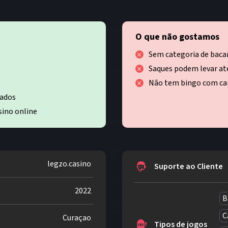
O que não gostamos
Sem categoria de bacar
Saques podem levar até
Não tem bingo com ca
dados
sino online
legzo.casino
Suporte ao Cliente
2022
B
C
Curaçao
Tipos de jogos