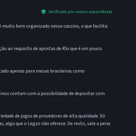
Verificado por nossos especialistas
 muito bem organizado nesse cassino, o que facilita
ção ao requisito de apostas de 45x que é um pouco
ltado apenas para mesas brasileiras como
sinos contam com a possibilidade de depositar com
iedade de jogos de provedores de alta qualidade. Só
 algo que o Legzo não oferece. De resto, vale a pena