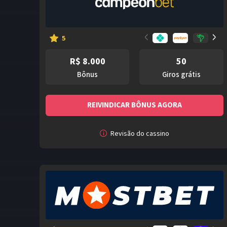
<
>
5
R$ 8.000
50
bônus
giros grátis
REIVINDICAR BÔNUS AGORA
Revisão do cassino