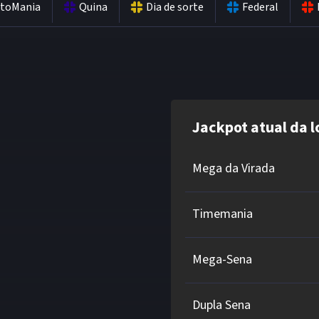
toMania
Quina
Dia de sorte
Federal
Jackpot atual da l
Mega da Virada
Timemania
Mega-Sena
Dupla Sena