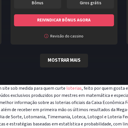
bônus
giros grátis
REIVINDICAR BÔNUS AGORA
Revisão do cassino
MOSTRAR MAIS
m site sob medida para quem curte
loterias
, feito por quem gosta 
údos exclusivos produzidos por mestres em matemática e especia
elhor informação sobre as loterias oficiais da Caixa Econômica F
 além de receber em primeira mão os últimos resultados da Mega-
Dia de Sorte, Lotomania, Timemania, Loteca, Lotogol e Loteria Fe
icas e estratégias baseadas em estatística e probabilidade, com l