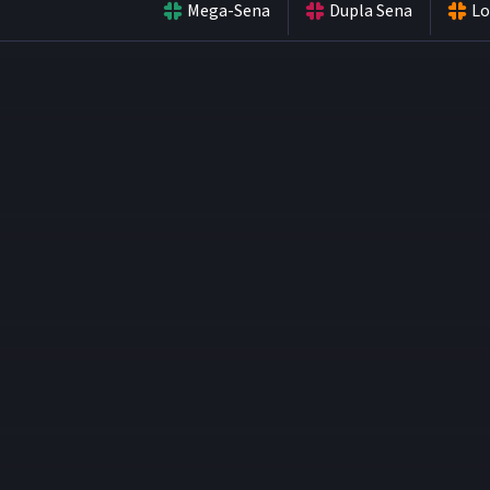
Mega-Sena
Dupla Sena
Lo