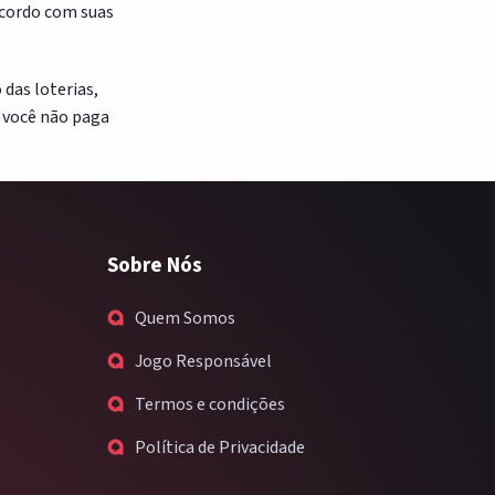
acordo com suas
das loterias,
, você não paga
Sobre Nós
Quem Somos
Jogo Responsável
Termos e condições
Política de Privacidade