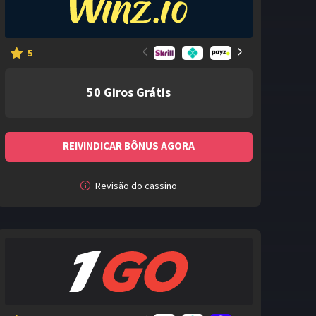
<
>
5
50 Giros Grátis
REIVINDICAR BÔNUS AGORA
Revisão do cassino