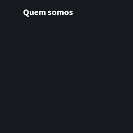
Quem somos