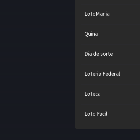
LotoMania
Quina
Dia de sorte
Loteria Federal
Loteca
Loto Facil