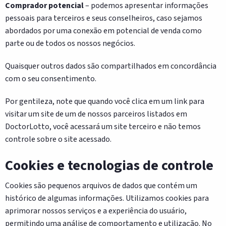
Comprador potencial
– podemos apresentar informações
pessoais para terceiros e seus conselheiros, caso sejamos
abordados por uma conexão em potencial de venda como
parte ou de todos os nossos negócios.
Quaisquer outros dados são compartilhados em concordância
com o seu consentimento.
Por gentileza, note que quando você clica em um link para
visitar um site de um de nossos parceiros listados em
DoctorLotto, você acessará um site terceiro e não temos
controle sobre o site acessado.
Cookies e tecnologias de controle
Cookies são pequenos arquivos de dados que contém um
histórico de algumas informações. Utilizamos cookies para
aprimorar nossos serviços e a experiência do usuário,
permitindo uma análise de comportamento e utilização. No