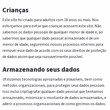
Crianças
Este site foi criado para adultos com 18 anos ou mais. Nos
esforçamos para evitar que crianças acessem este site. Não
sabemos os dados pessoais de qualquer menor de idade e, ao
sabermos que qualquer dado pessoal armazenado é de um
menor de idade, seguiremos nossos processos internos para
remover esse dado de acordo com os seus direitos de proteção
de dados assim que seja razoavelmente possível.
Armazenando seus dados
Utilizamos tecnologias apropriadas e plausíveis, bem como
métodos organizacionais, para proteger seus dados pessoais.
Isso inclui criptografar qualquer dado pessoal que tenhamos
armazenado, minimizar o montante de dados armazenados, e
aderir a processos organizacionais de como gerimos os dados.