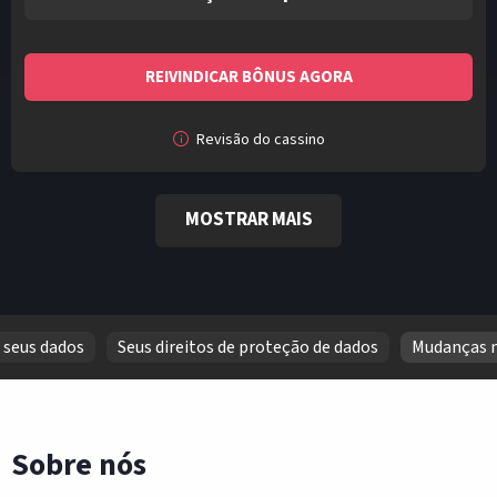
REIVINDICAR BÔNUS AGORA
Revisão do cassino
MOSTRAR MAIS
seus dados
Seus direitos de proteção de dados
Mudanças na
Sobre nós