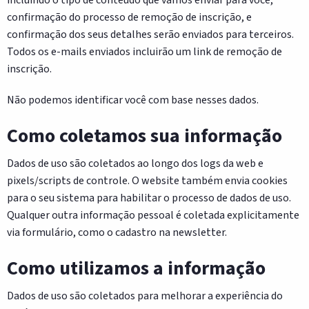
confirmação do processo de remoção de inscrição, e
confirmação dos seus detalhes serão enviados para terceiros.
Todos os e-mails enviados incluirão um link de remoção de
inscrição.
Não podemos identificar você com base nesses dados.
Como coletamos sua informação
Dados de uso são coletados ao longo dos logs da web e
pixels/scripts de controle. O website também envia cookies
para o seu sistema para habilitar o processo de dados de uso.
Qualquer outra informação pessoal é coletada explicitamente
via formulário, como o cadastro na newsletter.
Como utilizamos a informação
Dados de uso são coletados para melhorar a experiência do