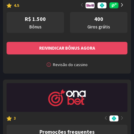
<
>
4.5
R$ 1.500
400
bônus
giros grátis
REIVINDICAR BÔNUS AGORA
Revisão do cassino
<
>
3
Promoções frequentes