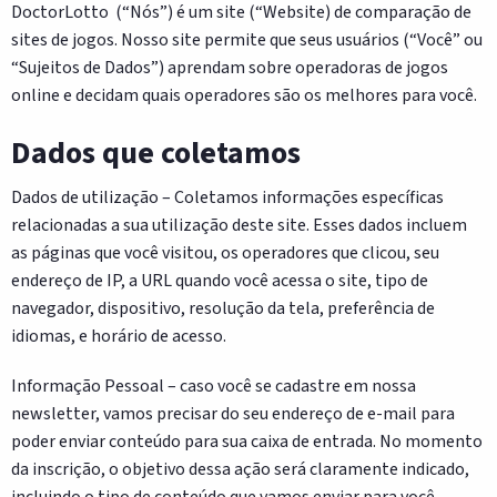
DoctorLotto (“Nós”) é um site (“Website) de comparação de
sites de jogos. Nosso site permite que seus usuários (“Você” ou
“Sujeitos de Dados”) aprendam sobre operadoras de jogos
online e decidam quais operadores são os melhores para você.
Dados que coletamos
Dados de utilização – Coletamos informações específicas
relacionadas a sua utilização deste site. Esses dados incluem
as páginas que você visitou, os operadores que clicou, seu
endereço de IP, a URL quando você acessa o site, tipo de
navegador, dispositivo, resolução da tela, preferência de
idiomas, e horário de acesso.
Informação Pessoal – caso você se cadastre em nossa
newsletter, vamos precisar do seu endereço de e-mail para
poder enviar conteúdo para sua caixa de entrada. No momento
da inscrição, o objetivo dessa ação será claramente indicado,
incluindo o tipo de conteúdo que vamos enviar para você,