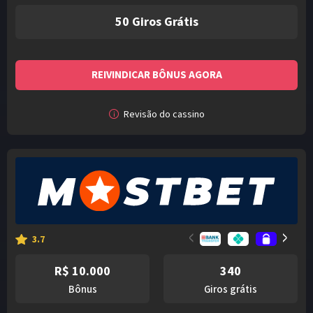
50 Giros Grátis
REIVINDICAR BÔNUS AGORA
Revisão do cassino
<
>
3.7
R$ 10.000
340
bônus
giros grátis