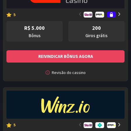
<
>
5
R$ 5.000
200
bônus
giros grátis
REIVINDICAR BÔNUS AGORA
Revisão do cassino
<
>
5