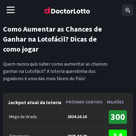
Como Aumentar as Chances de
Ganhar na Lotofácil? Dicas de
como jogar
Quem nunca quis saber como aumentar as chances
ganhar na Lotofácil? A loteria queridinha dos
jogadores é uma das mais fáceis do País!
Jackpot atual da loteria
PRÓXIMO SORTEIO
MILHÕES
300
Mega da Virada
2024.10.10