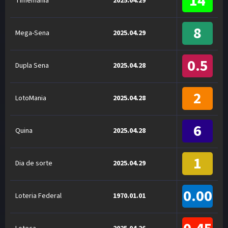
14
Timemania
2025.04.29
8
Mega-Sena
2025.04.29
0.5
Dupla Sena
2025.04.28
2
LotoMania
2025.04.28
6
Quina
2025.04.28
1
Dia de sorte
2025.04.29
0.00
Loteria Federal
1970.01.01