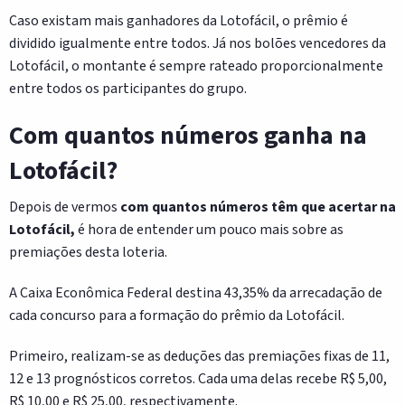
Caso existam mais ganhadores da Lotofácil, o prêmio é
dividido igualmente entre todos. Já nos bolões vencedores da
Lotofácil, o montante é sempre rateado proporcionalmente
entre todos os participantes do grupo.
Com quantos números ganha na
Lotofácil?
Depois de vermos
com quantos números têm que acertar na
Lotofácil,
é hora de entender um pouco mais sobre as
premiações desta loteria.
A Caixa Econômica Federal destina 43,35% da arrecadação de
cada concurso para a formação do prêmio da Lotofácil.
Primeiro, realizam-se as deduções das premiações fixas de 11,
12 e 13 prognósticos corretos. Cada uma delas recebe R$ 5,00,
R$ 10,00 e R$ 25,00, respectivamente.