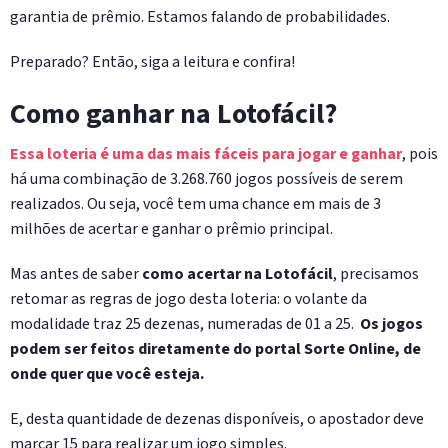
garantia de prêmio. Estamos falando de probabilidades.
Preparado? Então, siga a leitura e confira!
Como ganhar na Lotofácil?
Essa loteria
é uma das mais fáceis para jogar e ganhar
, pois
há uma combinação de 3.268.760 jogos possíveis de serem
realizados. Ou seja, você tem uma chance em mais de 3
milhões de acertar e ganhar o prêmio principal.
Mas antes de saber
como acertar na Lotofácil
, precisamos
retomar as regras de jogo desta loteria: o volante da
modalidade traz 25 dezenas, numeradas de 01 a 25.
Os jogos
podem ser feitos diretamente do portal Sorte Online, de
onde quer que você esteja.
E, desta quantidade de dezenas disponíveis, o apostador deve
marcar 15 para realizar um jogo simples.