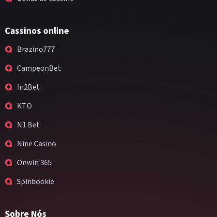
Cassinos online
Brazino777
CampeonBet
In2Bet
KTO
N1 Bet
Nine Casino
Onwin 365
Spinbookie
Sobre Nós