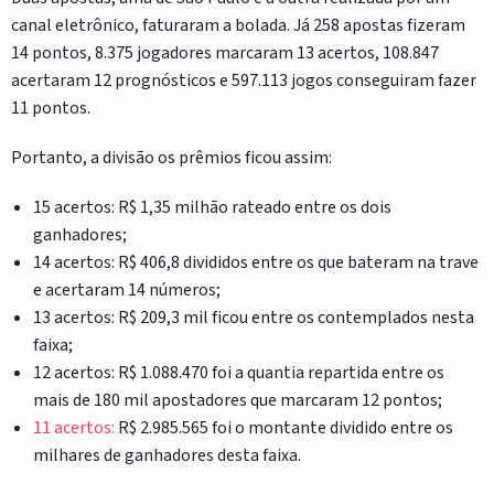
canal eletrônico, faturaram a bolada. Já 258 apostas fizeram
14 pontos, 8.375 jogadores marcaram 13 acertos, 108.847
acertaram 12 prognósticos e 597.113 jogos conseguiram fazer
11 pontos.
Portanto, a divisão os prêmios ficou assim:
15 acertos: R$ 1,35 milhão rateado entre os dois
ganhadores;
14 acertos: R$ 406,8 divididos entre os que bateram na trave
e acertaram 14 números;
13 acertos: R$ 209,3 mil ficou entre os contemplados nesta
faixa;
12 acertos: R$ 1.088.470 foi a quantia repartida entre os
mais de 180 mil apostadores que marcaram 12 pontos;
11 acertos:
R$ 2.985.565 foi o montante dividido entre os
milhares de ganhadores desta faixa.