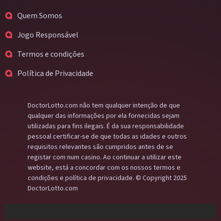
Quem Somos
Jogo Responsável
Termos e condições
Política de Privacidade
DoctorLotto.com não tem qualquer intenção de que
qualquer das informações por ela fornecidas sejam
utilizadas para fins ilegais. É da sua responsabilidade
pessoal certificar-se de que todas as idades e outros
requisitos relevantes são cumpridos antes de se
registar com num casino. Ao continuar a utilizar este
website, está a concordar com os nossos termos e
condições e política de privacidade. © Copyright 2025
DoctorLotto.com