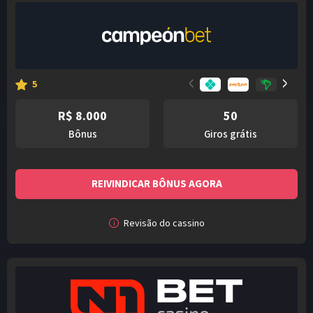
<
>
5
R$ 8.000
50
bônus
giros grátis
REIVINDICAR BÔNUS AGORA
Revisão do cassino