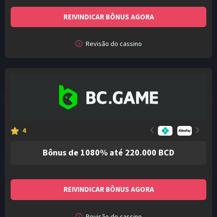
REIVINDICAR BÔNUS AGORA
Revisão do cassino
<
>
4
Bônus de 1080% até 220.000 BCD
REIVINDICAR BÔNUS AGORA