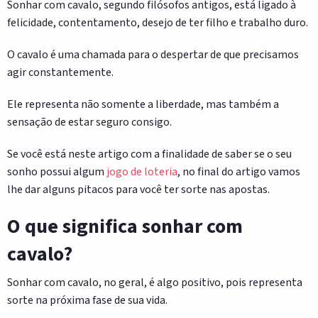
Sonhar com cavalo, segundo filósofos antigos, está ligado à
felicidade, contentamento, desejo de ter filho e trabalho duro.
O cavalo é uma chamada para o despertar de que precisamos
agir constantemente.
Ele representa não somente a liberdade, mas também a
sensação de estar seguro consigo.
Se você está neste artigo com a finalidade de saber se o seu
sonho possui algum
jogo de loteria
, no final do artigo vamos
lhe dar alguns pitacos para você ter sorte nas apostas.
O que significa sonhar com
cavalo?
Sonhar com cavalo, no geral, é algo positivo, pois representa
sorte na próxima fase de sua vida.