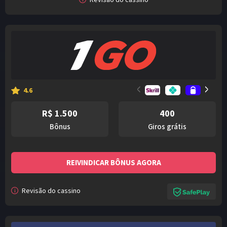
Revisão do cassino
<
>
4.6
R$ 1.500
400
bônus
giros grátis
REIVINDICAR BÔNUS AGORA
Revisão do cassino