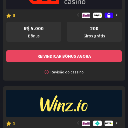
<
>
5
R$ 5.000
200
bônus
giros grátis
REIVINDICAR BÔNUS AGORA
Revisão do cassino
<
>
5