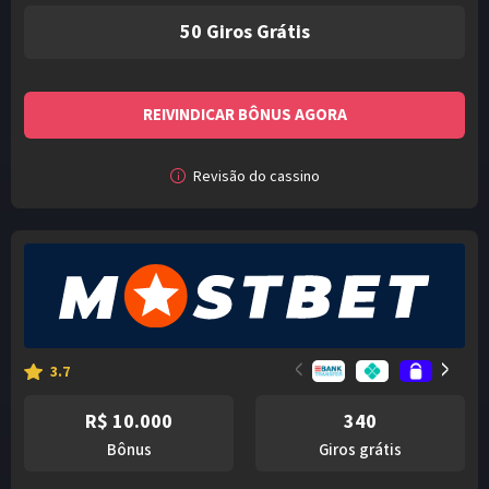
50 Giros Grátis
REIVINDICAR BÔNUS AGORA
Revisão do cassino
<
>
3.7
R$ 10.000
340
bônus
giros grátis