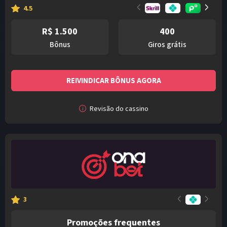
<
>
4.5
R$ 1.500
400
bônus
giros grátis
REIVINDICAR BÔNUS AGORA
Revisão do cassino
<
>
3
Promoções frequentes