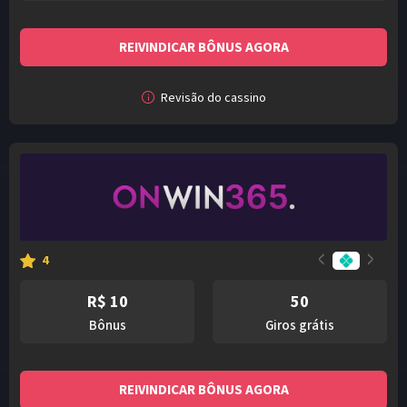
REIVINDICAR BÔNUS AGORA
Revisão do cassino
<
>
4
R$ 10
50
bônus
giros grátis
REIVINDICAR BÔNUS AGORA