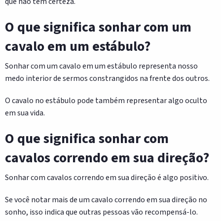
que não tem certeza.
O que significa sonhar com um
cavalo em um estábulo?
Sonhar com um cavalo em um estábulo representa nosso
medo interior de sermos constrangidos na frente dos outros.
O cavalo no estábulo pode também representar algo oculto
em sua vida.
O que significa sonhar com
cavalos correndo em sua direção?
Sonhar com cavalos correndo em sua direção é algo positivo.
Se você notar mais de um cavalo correndo em sua direção no
sonho, isso indica que outras pessoas vão recompensá-lo.