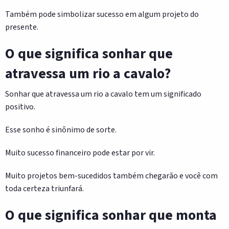
Também pode simbolizar sucesso em algum projeto do
presente.
O que significa sonhar que
atravessa um rio a cavalo?
Sonhar que atravessa um rio a cavalo tem um significado
positivo.
Esse sonho é sinônimo de sorte.
Muito sucesso financeiro pode estar por vir.
Muito projetos bem-sucedidos também chegarão e você com
toda certeza triunfará.
O que significa sonhar que monta