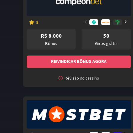
<
>
5
R$ 8.000
50
bônus
giros grátis
REIVINDICAR BÔNUS AGORA
Revisão do cassino