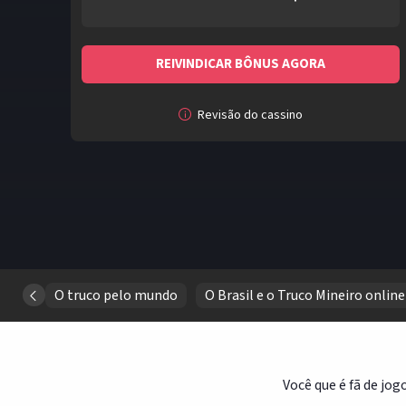
REIVINDICAR BÔNUS AGORA
Revisão do cassino
O truco pelo mundo
O Brasil e o Truco Mineiro online
Você que é fã de jo