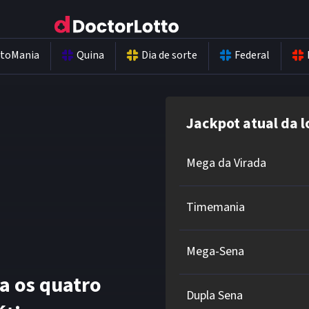
toMania
Quina
Dia de sorte
Federal
Jackpot atual da l
Mega da Virada
Timemania
Mega-Sena
ra os quatro
Dupla Sena