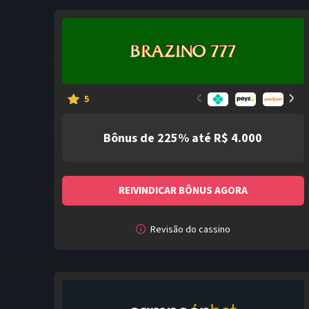
<
>
5
Bônus de 225% até R$ 4.000
REIVINDICAR BÔNUS AGORA
Revisão do cassino