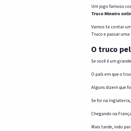
Um jogo famoso como
Truco Mineiro onli
Vamos te contar um 
Truco e passar uma 
O truco pe
Se você é um grande
O país em que o truc
Alguns dizem que fo
Se foi na Inglaterra
Chegando na França 
Mais tarde, indo pa