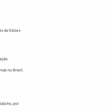
 da Itália e
ação.
oje no Brasil.
 Gaúcho, por