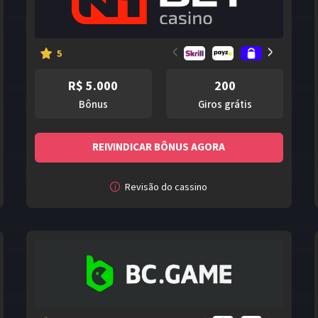
<
>
5
R$ 5.000
200
bônus
giros grátis
REIVINDICAR BÔNUS AGORA
Revisão do cassino