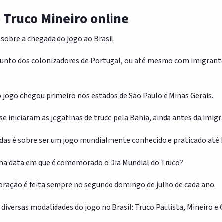
o Truco Mineiro online
obre a chegada do jogo ao Brasil.
junto dos colonizadores de Portugal, ou até mesmo com imigrantes
 jogo chegou primeiro nos estados de São Paulo e Minas Gerais.
e iniciaram as jogatinas de truco pela Bahia, ainda antes da imigr
idas é sobre ser um jogo mundialmente conhecido e praticado até h
uma data em que é comemorado o Dia Mundial do Truco?
ração é feita sempre no segundo domingo de julho de cada ano.
 diversas modalidades do jogo no Brasil: Truco Paulista, Mineiro e