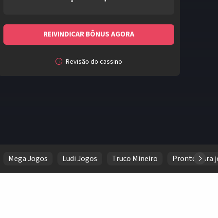
REIVINDICAR BÔNUS AGORA
Revisão do cassino
Mega Jogos
Ludi Jogos
Truco Mineiro
Pronto para j