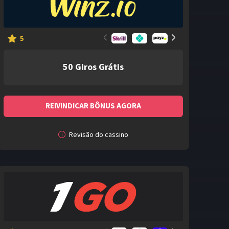
<
>
5
50 Giros Grátis
REIVINDICAR BÔNUS AGORA
Revisão do cassino