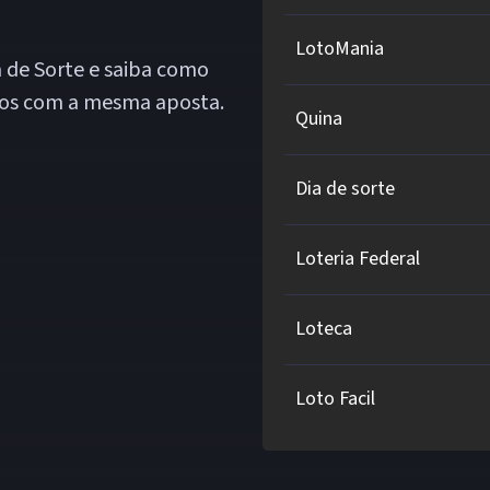
LotoMania
 de Sorte e saiba como
vos com a mesma aposta.
Quina
Dia de sorte
Loteria Federal
Loteca
Loto Facil