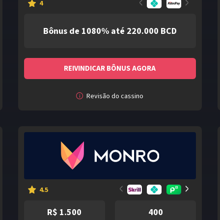
<
>
4
Bônus de 1080% até 220.000 BCD
REIVINDICAR BÔNUS AGORA
Revisão do cassino
<
>
4.5
R$ 1.500
400