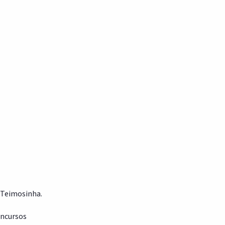
a Teimosinha.
oncursos