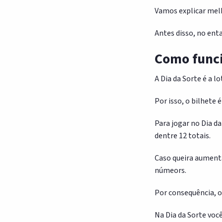
Vamos explicar mel
Antes disso, no ent
Como funci
A Dia da Sorte é a l
Por isso, o bilhete
Para jogar no Dia da
dentre 12 totais.
Caso queira aumenta
númeors.
Por consequência, 
Na Dia da Sorte voc