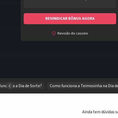
REIVINDICAR BÔNUS AGORA
Revisão do cassino
unciona a Dia de Sorte?
Como funciona a Teimosinha na Dia d
Ainda tem dúvidas s