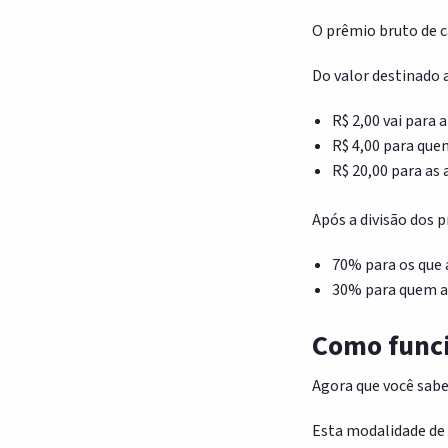
O prêmio bruto de c
Do valor destinado 
R$ 2,00 vai para 
R$ 4,00 para que
R$ 20,00 para as
Após a divisão dos p
70% para os que 
30% para quem a
Como funci
Agora que você sabe
Esta modalidade de 