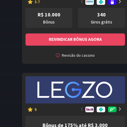
<
>
3.7
R$ 10.000
340
bônus
giros grátis
REIVINDICAR BÔNUS AGORA
Revisão do cassino
<
>
5
Bônus de 175% até R$ 3.000