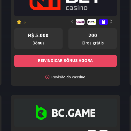
<
>
5
R$ 5.000
200
bônus
giros grátis
REIVINDICAR BÔNUS AGORA
Revisão do cassino