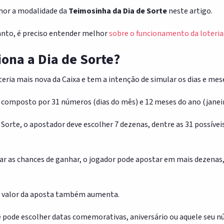
hor a modalidade da
Teimosinha da Dia de Sorte
neste artigo.
anto, é preciso entender melhor
sobre o funcionamento da loteria
ona a Dia de Sorte?
oteria mais nova da Caixa e tem a intenção de simular os dias e mes
 é composto por 31 números (dias do mês) e 12 meses do ano (janei
 Sorte, o apostador deve escolher 7 dezenas, dentre as 31 possívei
r as chances de ganhar, o jogador pode apostar em mais dezenas,
o valor da aposta também aumenta.
ê pode escolher datas comemorativas, aniversário ou aquele seu n