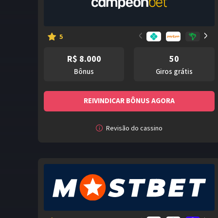
<
>
5
R$ 8.000
50
bônus
giros grátis
REIVINDICAR BÔNUS AGORA
Revisão do cassino