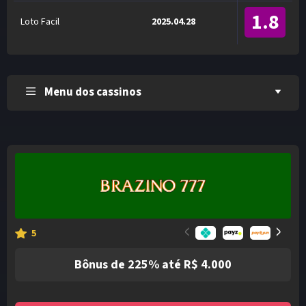
1.8
Loto Facil
2025.04.28
Menu dos cassinos
<
>
5
Bônus de 225% até R$ 4.000