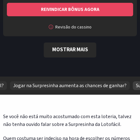
REIVINDICAR BÔNUS AGORA
Revisão do cassino
MOSTRAR MAIS
l?
Jogar na Surpresinha aumenta as chances de ganhar?
S
Se você não está muito acostumado com esta loteria, talvez
não tenha ouvido falar sobre a Surpresinha da Lotofácil.
Quem costuma ser indeciso na hora de escolher os números