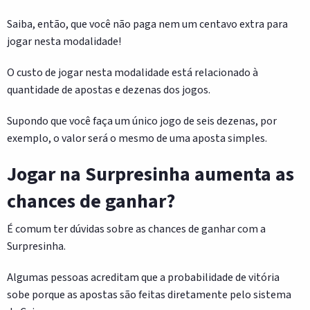
Saiba, então, que você não paga nem um centavo extra para
jogar nesta modalidade!
O custo de jogar nesta modalidade está relacionado à
quantidade de apostas e dezenas dos jogos.
Supondo que você faça um único jogo de seis dezenas, por
exemplo, o valor será o mesmo de uma aposta simples.
Jogar na Surpresinha aumenta as
chances de ganhar?
É comum ter dúvidas sobre as chances de ganhar com a
Surpresinha.
Algumas pessoas acreditam que a probabilidade de vitória
sobe porque as apostas são feitas diretamente pelo sistema