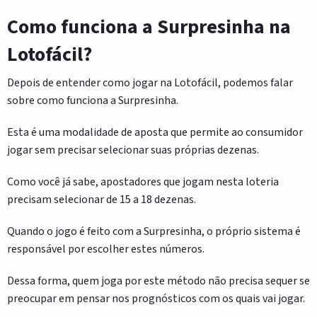
Como funciona a Surpresinha na
Lotofácil?
Depois de entender como jogar na Lotofácil, podemos falar
sobre como funciona a Surpresinha.
Esta é uma modalidade de aposta que permite ao consumidor
jogar sem precisar selecionar suas próprias dezenas.
Como você já sabe, apostadores que jogam nesta loteria
precisam selecionar de 15 a 18 dezenas.
Quando o jogo é feito com a Surpresinha, o próprio sistema é
responsável por escolher estes números.
Dessa forma, quem joga por este método não precisa sequer se
preocupar em pensar nos prognósticos com os quais vai jogar.