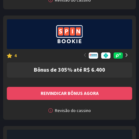
Revisão do cassino
<
>
4
Bônus de 305% até R$ 6.400
REIVINDICAR BÔNUS AGORA
Revisão do cassino