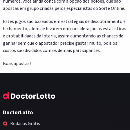
números, você ainda conta com a opção dos bolões, que são
apostas em grupo criadas pelos especialistas do Sorte Online.
Estes jogos são baseados em estratégias de desdobramento e
fechamento, além de levarem em consideração as estatísticas
e probabilidades da loteria, assim aumentando as chances de
ganhar sem que o apostador precise gastar muito, pois os
custos são divididos com os demais participantes.
Boas apostas!
DoctorLotto
Rodadas Grátis