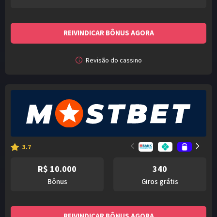
REIVINDICAR BÔNUS AGORA
Revisão do cassino
<
>
3.7
R$ 10.000
340
bônus
giros grátis
REIVINDICAR BÔNUS AGORA