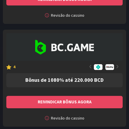
Revisão do cassino
<
>
4
Bônus de 1080% até 220.000 BCD
REIVINDICAR BÔNUS AGORA
Revisão do cassino