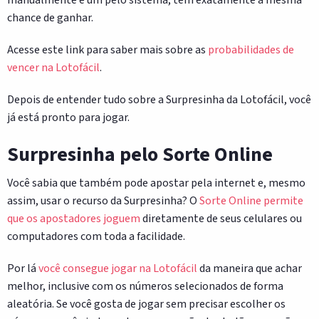
chance de ganhar.
Acesse este link para saber mais sobre as
probabilidades de
vencer na Lotofácil
.
Depois de entender tudo sobre a Surpresinha da Lotofácil, você
já está pronto para jogar.
Surpresinha pelo Sorte Online
Você sabia que também pode apostar pela internet e, mesmo
assim, usar o recurso da Surpresinha? O
Sorte Online permite
que os apostadores joguem
diretamente de seus celulares ou
computadores com toda a facilidade.
Por lá
você consegue jogar na Lotofácil
da maneira que achar
melhor, inclusive com os números selecionados de forma
aleatória. Se você gosta de jogar sem precisar escolher os