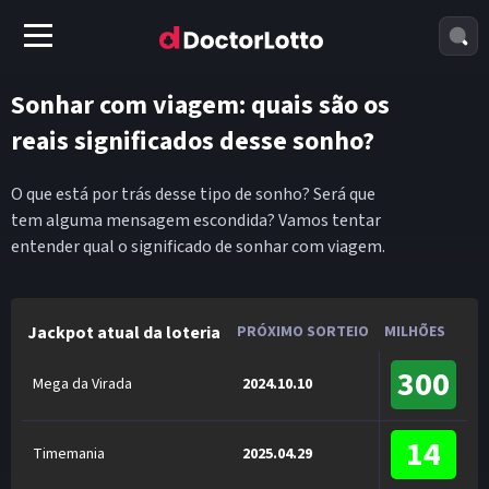
Sonhar com viagem: quais são os
reais significados desse sonho?
O que está por trás desse tipo de sonho? Será que
tem alguma mensagem escondida? Vamos tentar
entender qual o significado de sonhar com viagem.
Jackpot atual da loteria
PRÓXIMO SORTEIO
MILHÕES
300
Mega da Virada
2024.10.10
14
Timemania
2025.04.29