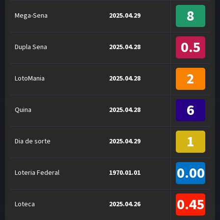
8
Mega-Sena
2025.04.29
0.5
Dupla Sena
2025.04.28
2
LotoMania
2025.04.28
6
Quina
2025.04.28
1
Dia de sorte
2025.04.29
0.00
Loteria Federal
1970.01.01
0.45
Loteca
2025.04.26