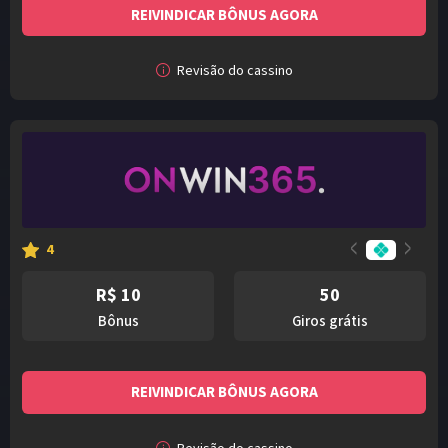
REIVINDICAR BÔNUS AGORA
Revisão do cassino
<
>
4
R$ 10
50
bônus
giros grátis
REIVINDICAR BÔNUS AGORA