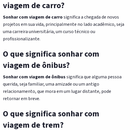
viagem de carro?
Sonhar com viagem de carro
significa a chegada de novos
projetos em sua vida, principalmente no lado acadêmico, seja
uma carreira universitária, um curso técnico ou
profissionalizante.
O que significa s
onhar com
viagem de ônibus?
Sonhar com viagem de ônibus
significa que alguma pessoa
querida, seja familiar, uma amizade ou um antigo
relacionamento, que mora em um lugar distante, pode
retornar em breve.
O que significa sonhar com
viagem de trem?