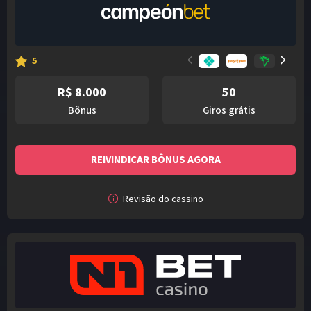
<
>
5
R$ 8.000
50
bônus
giros grátis
REIVINDICAR BÔNUS AGORA
Revisão do cassino