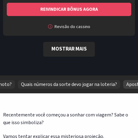
REIVINDICAR BÔNUS AGORA
Revisão do cassino
MOSTRAR MAIS
 moto?
Quais números da sorte devo jogar na loteria?
Apost
Recentemente você começou a sonhar com viagem? Sabe o
que isso simboliza?
Vamos tentar explicar essa misteriosa projeção.