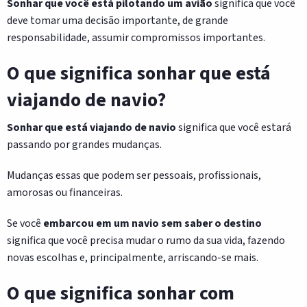
Sonhar que você está pilotando um avião
significa que você
deve tomar uma decisão importante, de grande
responsabilidade, assumir compromissos importantes.
O que significa sonhar que
está
viajando de navio?
Sonhar que está viajando de navio
significa que você estará
passando por grandes mudanças.
Mudanças essas que podem ser pessoais, profissionais,
amorosas ou financeiras.
Se você
embarcou em um navio sem saber o destino
significa que você precisa mudar o rumo da sua vida, fazendo
novas escolhas e, principalmente, arriscando-se mais.
O que significa sonhar com