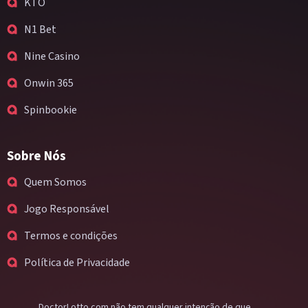
KTO
N1 Bet
Nine Casino
Onwin 365
Spinbookie
Sobre Nós
Quem Somos
Jogo Responsável
Termos e condições
Política de Privacidade
DoctorLotto.com não tem qualquer intenção de que