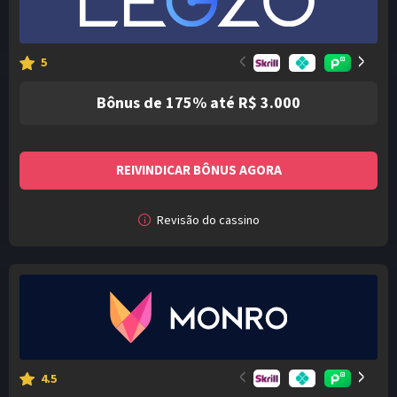
<
>
5
Bônus de 175% até R$ 3.000
REIVINDICAR BÔNUS AGORA
Revisão do cassino
<
>
4.5