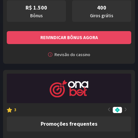
R$ 1.500
400
bônus
giros grátis
REIVINDICAR BÔNUS AGORA
Revisão do cassino
<
>
3
Promoções frequentes