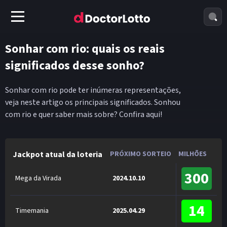
Sonhar com rio: quais os reais
significados desse sonho?
Sonhar com rio pode ter inúmeras representações,
veja neste artigo os principais significados. Sonhou
com rio e quer saber mais sobre? Confira aqui!
Jackpot atual da loteria
PRÓXIMO SORTEIO
MILHÕES
300
Mega da Virada
2024.10.10
14
Timemania
2025.04.29