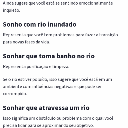
Ainda sugere que você está se sentindo emocionalmente
inquieto.
Sonho com rio inundado
Representa que você tem problemas para fazer a transição
para novas fases da vida.
Sonhar que toma banho no rio
Representa purificação e limpeza.
Se o rio estiver poluído, isso sugere que você está em um
ambiente com influências negativas e que pode ser
corrompido.
Sonhar que atravessa um rio
Isso significa um obstáculo ou problema com o qual você
precisa lidar para se aproximar do seu objetivo.