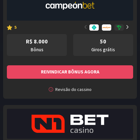
<
>
5
R$ 8.000
50
bônus
giros grátis
REIVINDICAR BÔNUS AGORA
Revisão do cassino