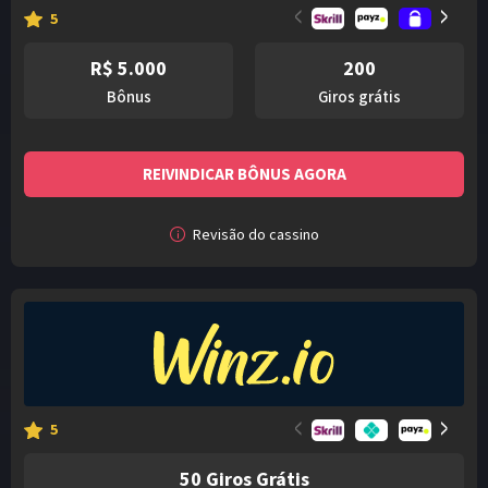
<
>
5
R$ 5.000
200
bônus
giros grátis
REIVINDICAR BÔNUS AGORA
Revisão do cassino
<
>
5
50 Giros Grátis