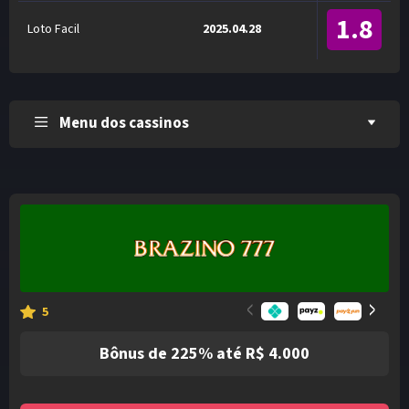
1.8
Loto Facil
2025.04.28
Menu dos cassinos
<
>
5
Bônus de 225% até R$ 4.000