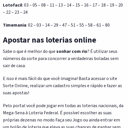
Lotofacil
: 03 – 05 – 08 – 11 – 13 – 14 – 15 – 16 – 17 – 18 – 19 – 20
– 22 – 23 – 24
Timemania
: 02 – 03 – 14 – 29 – 47 – 51 – 55 – 58 – 61 – 80
Apostar nas loterias online
Sabe o que é melhor do que
sonhar com rio
? É utilizar seus
números da sorte para concorrer a verdadeiras boladas sem
sair de casa.
E isso é mais fácil do que você imagina! Basta acessar o site
Sorte Online, realizar um cadastro simples e rápido e fazer as
suas apostas!
Pelo portal você pode jogar em todas as loterias nacionais, da
Mega-Sena à Loteria Federal. É possível escolher as suas
próprias dezenas no modo Faça seu Jogo ou ainda entrar em
um bolão de loteria que eleva as suas chances de ganhar sem