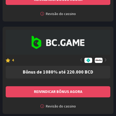
Revisão do cassino
<
>
4
Bônus de 1080% até 220.000 BCD
REIVINDICAR BÔNUS AGORA
Revisão do cassino