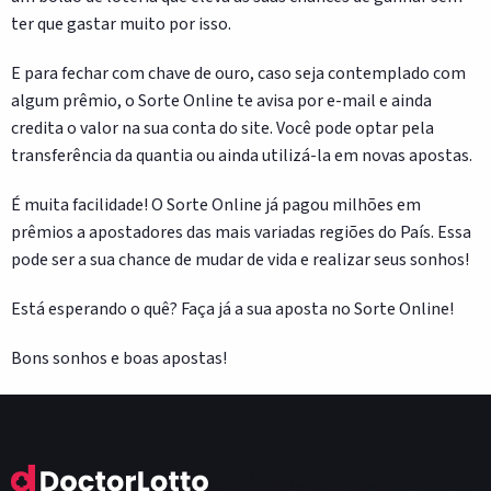
ter que gastar muito por isso.
E para fechar com chave de ouro, caso seja contemplado com
algum prêmio, o Sorte Online te avisa por e-mail e ainda
credita o valor na sua conta do site. Você pode optar pela
transferência da quantia ou ainda utilizá-la em novas apostas.
É muita facilidade! O Sorte Online já pagou milhões em
prêmios a apostadores das mais variadas regiões do País. Essa
pode ser a sua chance de mudar de vida e realizar seus sonhos!
Está esperando o quê? Faça já a sua aposta no Sorte Online!
Bons sonhos e boas apostas!