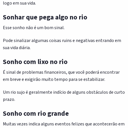
logo em sua vida.
Sonhar que pega algo no rio
Esse sonho não é um bom sinal.
Pode sinalizar algumas coisas ruins e negativas entrando em
sua vida diária.
Sonho com lixo no rio
É sinal de problemas financeiros, que você poderá encontrar
em breve e exigirão muito tempo para se estabilizar.
Um rio sujo é geralmente indício de alguns obstáculos de curto
prazo.
Sonho com rio grande
Muitas vezes indica alguns eventos felizes que acontecerão em