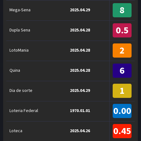
8
Mega-Sena
2025.04.29
0.5
Dupla Sena
2025.04.28
2
LotoMania
2025.04.28
6
Quina
2025.04.28
1
Dia de sorte
2025.04.29
0.00
Loteria Federal
1970.01.01
0.45
Loteca
2025.04.26