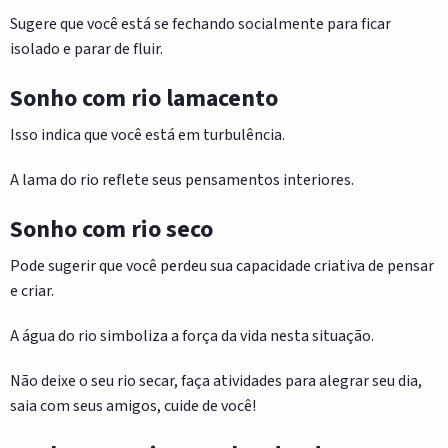
Sugere que você está se fechando socialmente para ficar
isolado e parar de fluir.
Sonho com rio lamacento
Isso indica que você está em turbulência.
A lama do rio reflete seus pensamentos interiores.
Sonho com rio seco
Pode sugerir que você perdeu sua capacidade criativa de pensar
e criar.
A água do rio simboliza a força da vida nesta situação.
Não deixe o seu rio secar, faça atividades para alegrar seu dia,
saia com seus amigos, cuide de você!