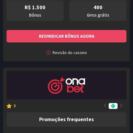
R$ 1.500
400
bônus
giros grátis
REIVINDICAR BÔNUS AGORA
Revisão do cassino
<
>
3
Promoções frequentes