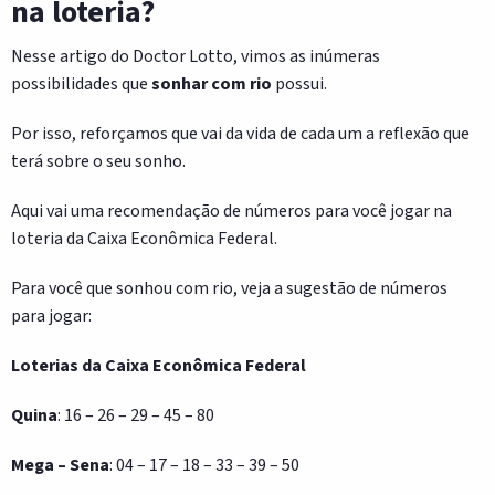
na loteria?
Nesse artigo do Doctor Lotto, vimos as inúmeras
possibilidades que
sonhar com rio
possui.
Por isso, reforçamos que vai da vida de cada um a reflexão que
terá sobre o seu sonho.
Aqui vai uma recomendação de números para você jogar na
loteria da Caixa Econômica Federal.
Para você que sonhou com rio, veja a sugestão de números
para jogar:
Loterias da Caixa Econômica Federal
Quina
: 16 – 26 – 29 – 45 – 80
Mega – Sena
: 04 – 17 – 18 – 33 – 39 – 50