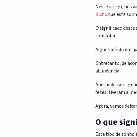
Neste artigo, nós v
Bicho
que este sonh
O significado deste
controlar.
Alguns até dizem qu
Entretanto, de aco
abundância!
Apesar desse signif
fezes, tiveram a mel
Agora, vamos deixar 
O que sign
Este tipo de sonho 