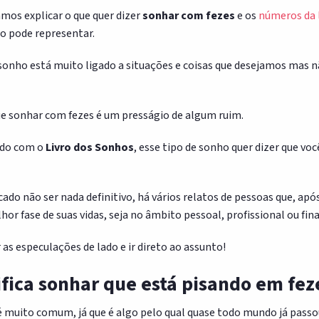
amos explicar o que quer dizer
sonhar com fezes
e os
números da l
o pode representar.
 sonho está muito ligado a situações e coisas que desejamos mas
e sonhar com fezes é um presságio de algum ruim.
rdo com o
Livro dos Sonhos
, esse tipo de sonho quer dizer que vo
icado não ser nada definitivo, há vários relatos de pessoas que, a
hor fase de suas vidas, seja no âmbito pessoal, profissional ou fin
as especulações de lado e ir direto ao assunto!
ifica sonhar que está pisando em fez
é muito comum, já que é algo pelo qual quase todo mundo já passo