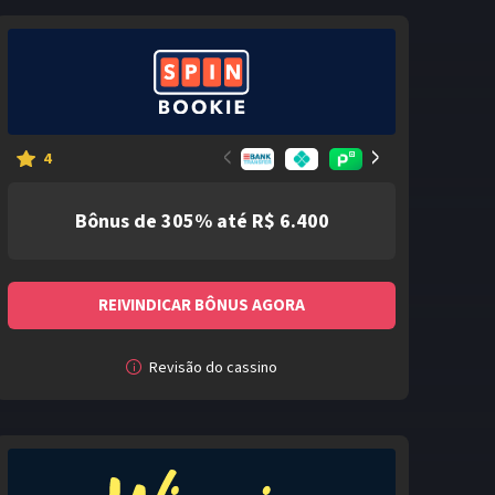
<
>
4
Bônus de 305% até R$ 6.400
REIVINDICAR BÔNUS AGORA
Revisão do cassino