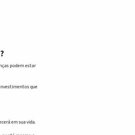
o?
anças podem estar
u investimentos que
cerá em sua vida.