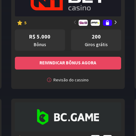
<
>
5
R$ 5.000
200
bônus
giros grátis
REIVINDICAR BÔNUS AGORA
Revisão do cassino