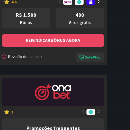
<
>
4.6
R$ 1.500
400
bônus
giros grátis
REIVINDICAR BÔNUS AGORA
Revisão do cassino
<
>
3
Promoções frequentes