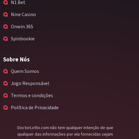
N1 Bet
Nine Casino
Onwin 365
Spinbookie
Sobre Nós
Quem Somos
Jogo Responsável
Termos e condições
Política de Privacidade
DoctorLotto.com não tem qualquer intenção de que
qualquer das informações por ela fornecidas sejam