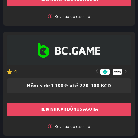
Revisão do cassino
<
>
4
Bônus de 1080% até 220.000 BCD
REIVINDICAR BÔNUS AGORA
Revisão do cassino