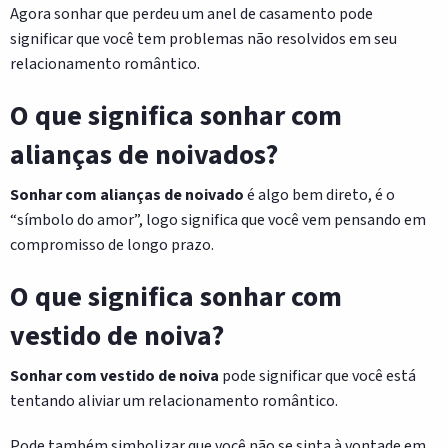
Agora sonhar que perdeu um anel de casamento pode
significar que você tem problemas não resolvidos em seu
relacionamento romântico.
O que significa sonhar com
alianças de noivados?
Sonhar com alianças de noivado
é algo bem direto, é o
“símbolo do amor”, logo significa que você vem pensando em
compromisso de longo prazo.
O que significa sonhar com
vestido de noiva?
Sonhar com vestido de noiva
pode significar que você está
tentando aliviar um relacionamento romântico.
Pode também simbolizar que você não se sinta à vontade em