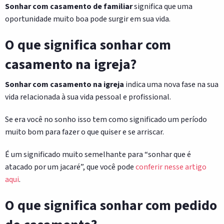
Sonhar com casamento de familiar
significa que uma
oportunidade muito boa pode surgir em sua vida.
O que significa sonhar com
casamento na igreja?
Sonhar com casamento na igreja
indica uma nova fase na sua
vida relacionada à sua vida pessoal e profissional.
Se era você no sonho isso tem como significado um período
muito bom para fazer o que quiser e se arriscar.
É um significado muito semelhante para “sonhar que é
atacado por um jacaré”, que você pode
conferir nesse artigo
aqui
.
O que significa sonhar com pedido