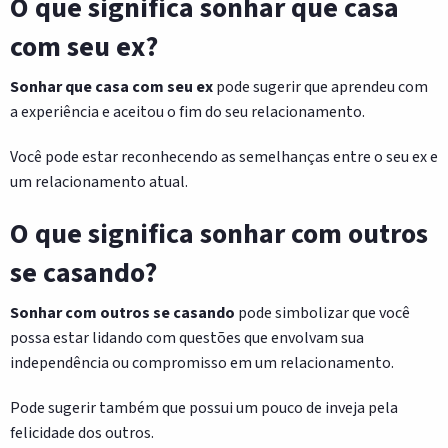
O que significa sonhar que casa
com seu ex?
Sonhar que casa com seu ex
pode sugerir que aprendeu com
a experiência e aceitou o fim do seu relacionamento.
Você pode estar reconhecendo as semelhanças entre o seu ex e
um relacionamento atual.
O que significa sonhar com outros
se casando?
Sonhar com outros se casando
pode simbolizar que você
possa estar lidando com questões que envolvam sua
independência ou compromisso em um relacionamento.
Pode sugerir também que possui um pouco de inveja pela
felicidade dos outros.