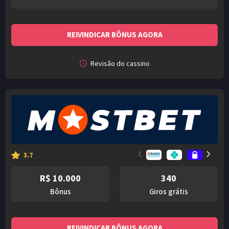
REIVINDICAR BÔNUS AGORA
Revisão do cassino
<
>
3.7
R$ 10.000
340
bônus
giros grátis
REIVINDICAR BÔNUS AGORA