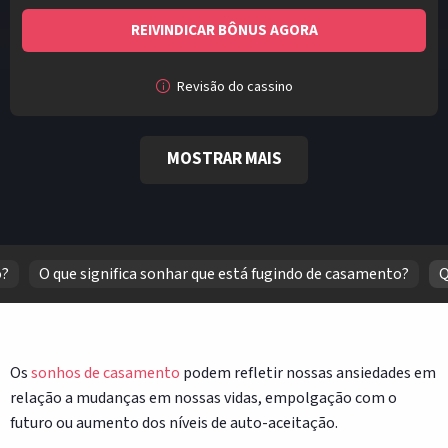
REIVINDICAR BÔNUS AGORA
Revisão do cassino
MOSTRAR MAIS
o?
O que significa sonhar que está fugindo de casamento?
Q
Os
sonhos de casamento
podem refletir nossas ansiedades em
relação a mudanças em nossas vidas, empolgação com o
futuro ou aumento dos níveis de auto-aceitação.