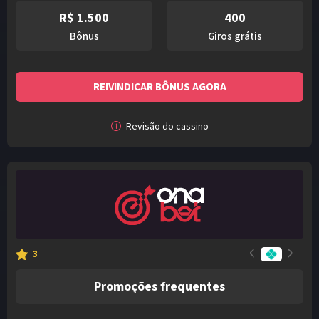
R$ 1.500
400
bônus
giros grátis
REIVINDICAR BÔNUS AGORA
Revisão do cassino
<
>
3
Promoções frequentes