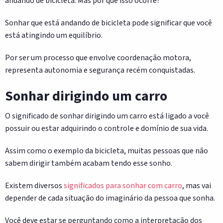
andando de bicicleta. Mas por que isso ocorre?
Sonhar que está andando de bicicleta pode significar que você
está atingindo um equilíbrio.
Por ser um processo que envolve coordenação motora,
representa autonomia e segurança recém conquistadas.
Sonhar dirigindo um carro
O significado de sonhar dirigindo um carro está ligado a você
possuir ou estar adquirindo o controle e domínio de sua vida.
Assim como o exemplo da bicicleta, muitas pessoas que não
sabem dirigir também acabam tendo esse sonho.
Existem diversos
significados para sonhar com carro
, mas vai
depender de cada situação do imaginário da pessoa que sonha.
Você deve estar se perguntando como a interpretação dos