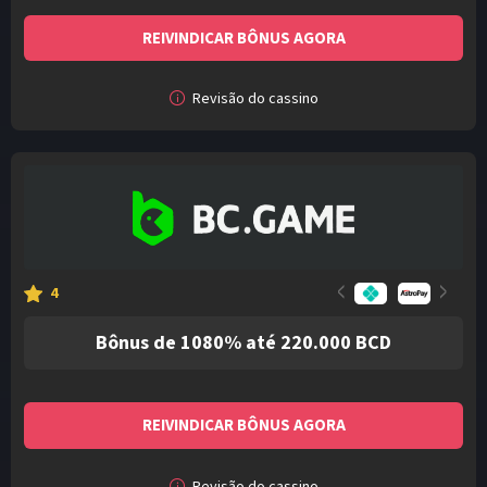
REIVINDICAR BÔNUS AGORA
Revisão do cassino
<
>
4
Bônus de 1080% até 220.000 BCD
REIVINDICAR BÔNUS AGORA