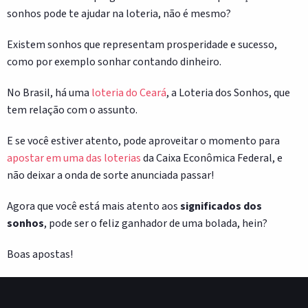
sonhos pode te ajudar na loteria, não é mesmo?
Existem sonhos que representam prosperidade e sucesso,
como por exemplo sonhar contando dinheiro.
No Brasil, há uma
loteria do Ceará
, a Loteria dos Sonhos, que
tem relação com o assunto.
E se você estiver atento, pode aproveitar o momento para
apostar em uma das loterias
da Caixa Econômica Federal, e
não deixar a onda de sorte anunciada passar!
Agora que você está mais atento aos
significados dos
sonhos
, pode ser o feliz ganhador de uma bolada, hein?
Boas apostas!