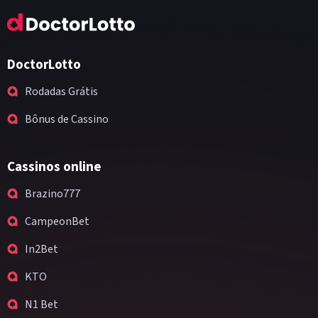
DoctorLotto
Rodadas Grátis
Bônus de Cassino
Cassinos online
Brazino777
CampeonBet
In2Bet
KTO
N1 Bet