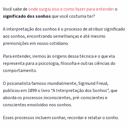
Você sabe de
onde surgiu isso e como fazer para entender
o
significado dos sonhos
que você costuma ter?
A interpretação dos sonhos é o processo de atribuir significado
aos sonhos, encontrando semelhanças e até mesmo
premonições em nosso cotidiano.
Para entender, iremos às origens dessa técnica e o que ela
representa para a psicologia, filosofia e outras ciências do
comportamento.
O psicanalista famoso mundialmente, Sigmund Freud,
publicou em 1899 o livro “A Interpretação dos Sonhos”, que
aborda os processos inconscientes, pré-conscientes e
conscientes envolvidos nos sonhos.
Esses processos incluem sonhar, recordar e relatar o sonho.