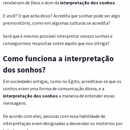
receberam de Deus o dom da
interpretação dos sonhos
.
E você? O que acha disso? Acredita que sonhar pode ser algo
premonitório, como em algumas culturas se acredita?
Será que é mesmo possível interpretar nossos sonhos e
conseguirmos respostas sobre aquilo que nos intriga?
Como funciona a interpretação
dos sonhos?
Em sociedades antigas, como no Egito, acreditava-se que os
sonhos eram uma forma de comunicação divina, e a
interpretação dos sonhos
a maneira de entender essas
mensagens.
De acordo com eles, pessoas com essa habilidade de
interpretação eram designadas a desvendar os mistérios por