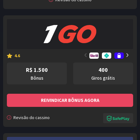
Revisão do cassino
<
>
4.6
R$ 1.500
400
bônus
giros grátis
REIVINDICAR BÔNUS AGORA
Revisão do cassino