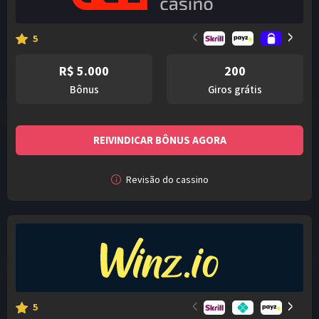
<
>
5
R$ 5.000
200
bônus
giros grátis
REIVINDICAR BÔNUS AGORA
Revisão do cassino
<
>
5