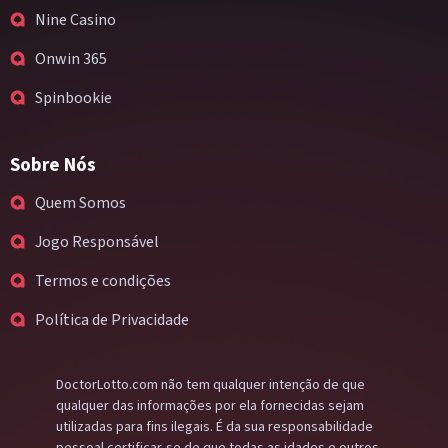
Nine Casino
Onwin 365
Spinbookie
Sobre Nós
Quem Somos
Jogo Responsável
Termos e condições
Política de Privacidade
DoctorLotto.com não tem qualquer intenção de que
qualquer das informações por ela fornecidas sejam
utilizadas para fins ilegais. É da sua responsabilidade
pessoal certificar-se de que todas as idades e outros