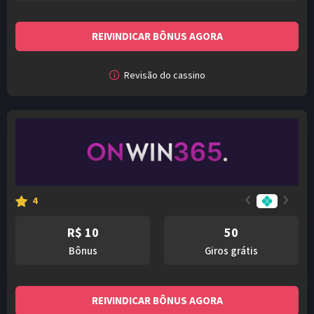
REIVINDICAR BÔNUS AGORA
Revisão do cassino
<
>
4
R$ 10
50
bônus
giros grátis
REIVINDICAR BÔNUS AGORA