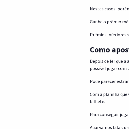
Nestes casos, porém
Ganha o prêmio máx
Prêmios inferiores 
Como apost
Depois de ler que a
possível jogar com 
Pode parecer estran
Com a planilha que 
bilhete.
Para conseguir joga
Aqui vamos falar, pr