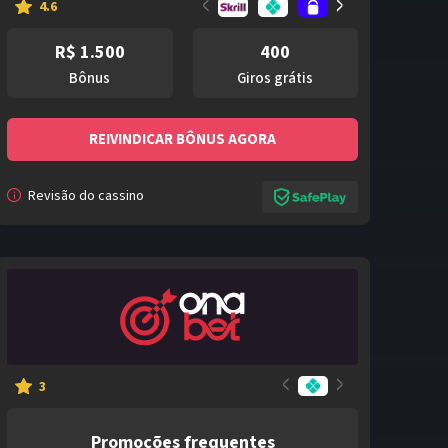
<
>
4.6
R$ 1.500
400
bônus
giros grátis
REIVINDICAR BÔNUS AGORA
Revisão do cassino
<
>
3
Promoções frequentes