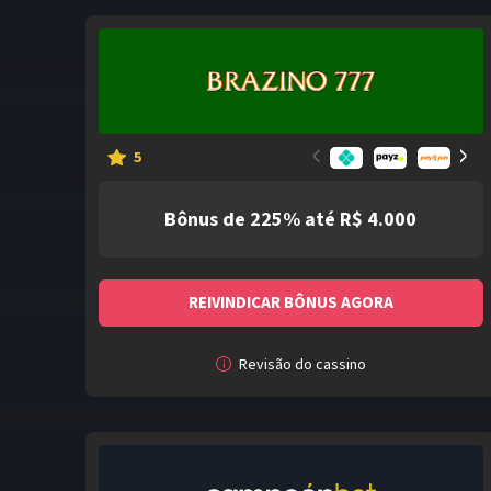
<
>
5
Bônus de 225% até R$ 4.000
REIVINDICAR BÔNUS AGORA
Revisão do cassino