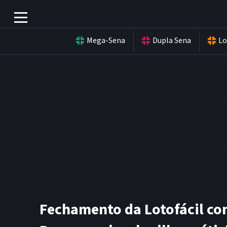
Mega-Sena
Dupla Sena
Lo
Fechamento da Lotofácil co