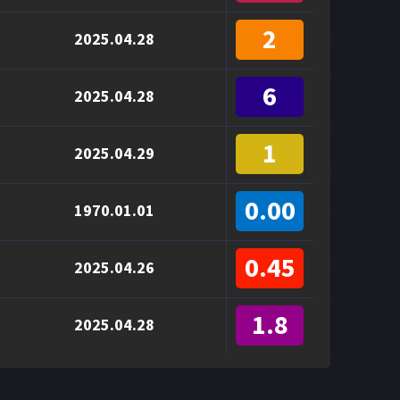
2
2025.04.28
6
2025.04.28
1
2025.04.29
0.00
1970.01.01
0.45
2025.04.26
1.8
2025.04.28