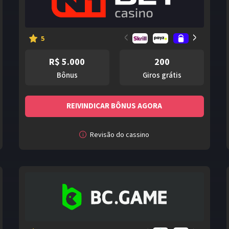
<
>
5
R$ 5.000
200
bônus
giros grátis
REIVINDICAR BÔNUS AGORA
Revisão do cassino