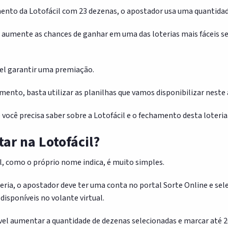
ento da Lotofácil com 23 dezenas, o apostador usa uma quantidad
e aumente as chances de ganhar em uma das loterias mais fáceis s
vel garantir uma premiação.
mento, basta utilizar as planilhas que vamos disponibilizar neste 
 você precisa saber sobre a Lotofácil e o fechamento desta loteria
ar na Lotofácil?
l, como o próprio nome indica, é muito simples.
teria, o apostador deve ter uma conta no portal Sorte Online e se
disponíveis no volante virtual.
vel aumentar a quantidade de dezenas selecionadas e marcar até 