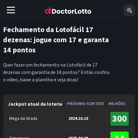
Fechamento da Lotofácil 17
dezenas: jogue com 17 e garanta
14 pontos
Quer fazer um fechamento na Lotofácil de 17
dezenas com garantia de 14 pontos? Então confira
o vídeo, baixe a planilha e veja dicas!
Jackpot atual da loteria
PRÓXIMO SORTEIO
MILHÕES
300
Mega da Virada
2024.10.10