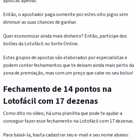
apostas apenas.
Então, o apostador paga somente por estes oito jogos sem
diminuir as suas chances de ganhar.
Quer economizar ainda mais dinheiro? Então, participe dos
bolões da Lotofácil no Sorte Online.
Estes grupos de apostas são elaborados por especialistas e
podem conter fechamentos que te deixam ainda mais perto da
zona de premiação, mas com um preço que cabe no seu bolso!
Fechamento de 14 pontos na
Lotofácil com 17 dezenas
Como dito no vídeo, há uma planilha que pode te ajudar a
conseguir fazer esse fechamento na Lotofácil com 17 dezenas.
Para baixá-la, basta cadastrar seu e-mail e seu nome abaixo: