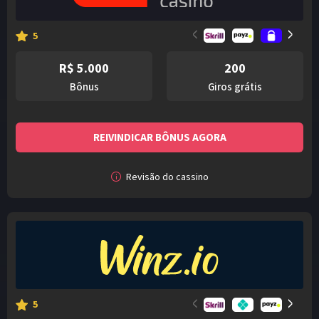
<
>
5
R$ 5.000
200
bônus
giros grátis
REIVINDICAR BÔNUS AGORA
Revisão do cassino
<
>
5