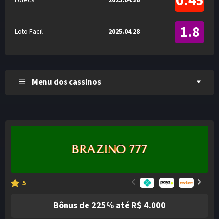
0.45
Loteca
2025.04.26
1.8
Loto Facil
2025.04.28
Menu dos cassinos
<
>
5
Bônus de 225% até R$ 4.000