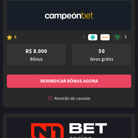
<
>
5
R$ 8.000
50
bônus
giros grátis
REIVINDICAR BÔNUS AGORA
Revisão do cassino