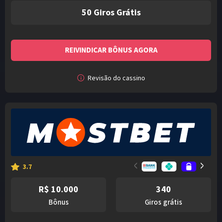
50 Giros Grátis
REIVINDICAR BÔNUS AGORA
Revisão do cassino
<
>
3.7
R$ 10.000
340
bônus
giros grátis