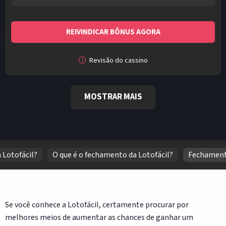
REIVINDICAR BÔNUS AGORA
Revisão do cassino
MOSTRAR MAIS
 Lotofácil?
O que é o fechamento da Lotofácil?
Fechamento
Se você conhece a Lotofácil, certamente procurar por
melhores meios de aumentar as chances de ganhar um