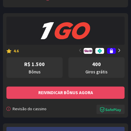
<
>
4.6
R$ 1.500
400
bônus
giros grátis
REIVINDICAR BÔNUS AGORA
Revisão do cassino