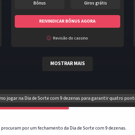
bônus
giros grátis
REIVINDICAR BÔNUS AGORA
Revisão do cassino
MOSTRAR MAIS
o jogar na Dia de Sorte com 9 dezenas para garantir quatro pont
 procuram por um fechamento da Dia de Sorte com 9 dezenas.