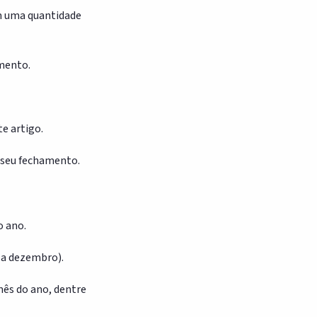
om uma quantidade
mento.
te artigo.
e seu fechamento.
o ano.
 a dezembro).
mês do ano, dentre