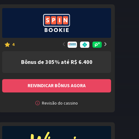
<
>
4
Bônus de 305% até R$ 6.400
REIVINDICAR BÔNUS AGORA
Revisão do cassino