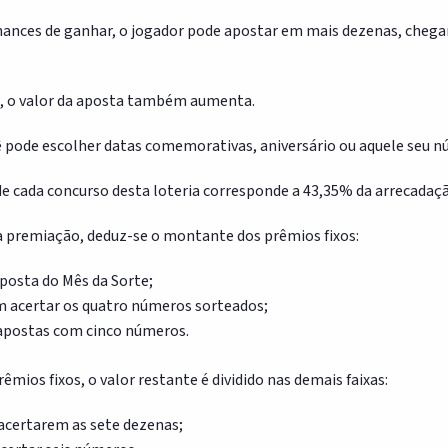
ances de ganhar, o jogador pode apostar em mais dezenas, chega
 o valor da aposta também aumenta.
ê pode escolher datas comemorativas, aniversário ou aquele seu n
e cada concurso desta loteria corresponde a 43,35% da arrecadaçã
a premiação, deduz-se o montante dos prêmios fixos:
aposta do Mês da Sorte;
m acertar os quatro números sorteados;
 apostas com cinco números.
rêmios fixos, o valor restante é dividido nas demais faixas:
acertarem as sete dezenas;