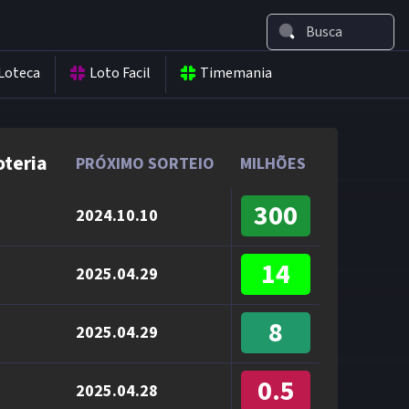
Loteca
Loto Facil
Timemania
oteria
PRÓXIMO SORTEIO
MILHÕES
300
2024.10.10
14
2025.04.29
8
2025.04.29
0.5
2025.04.28