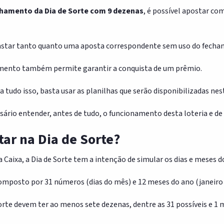
hamento da Dia de Sorte com 9 dezenas
, é possível apostar c
gastar tanto quanto uma aposta correspondente sem uso do fecha
amento também permite garantir a conquista de um prêmio.
 a tudo isso, basta usar as planilhas que serão disponibilizadas nes
sário entender, antes de tudo, o funcionamento desta loteria e d
ar na Dia de Sorte?
 Caixa, a Dia de Sorte tem a intenção de simular os dias e meses d
composto por 31 números (dias do mês) e 12 meses do ano (janeiro
orte devem ter ao menos sete dezenas, dentre as 31 possíveis e 1 