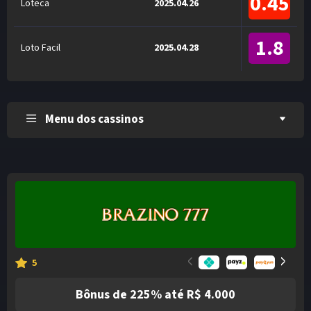
0.45
Loteca
2025.04.26
1.8
Loto Facil
2025.04.28
Menu dos cassinos
<
>
5
Bônus de 225% até R$ 4.000