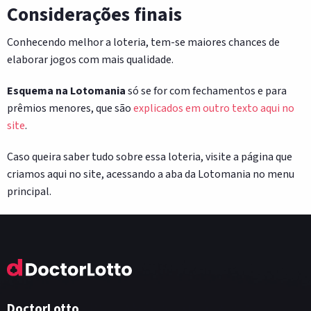
Considerações finais
Conhecendo melhor a loteria, tem-se maiores chances de
elaborar jogos com mais qualidade.
Esquema na Lotomania
só se for com fechamentos e para
prêmios menores, que são
explicados em outro texto aqui no
site
.
Caso queira saber tudo sobre essa loteria, visite a página que
criamos aqui no site, acessando a aba da Lotomania no menu
principal.
DoctorLotto