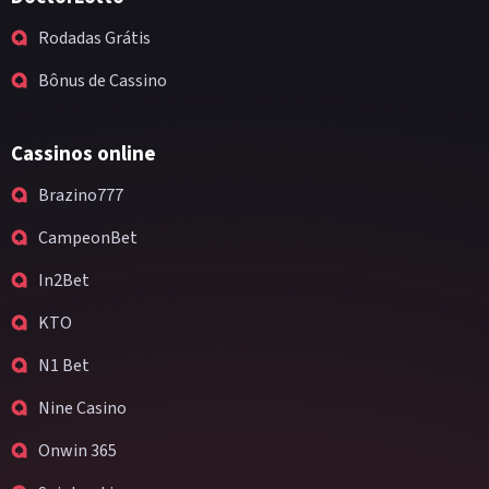
Rodadas Grátis
Bônus de Cassino
Cassinos online
Brazino777
CampeonBet
In2Bet
KTO
N1 Bet
Nine Casino
Onwin 365