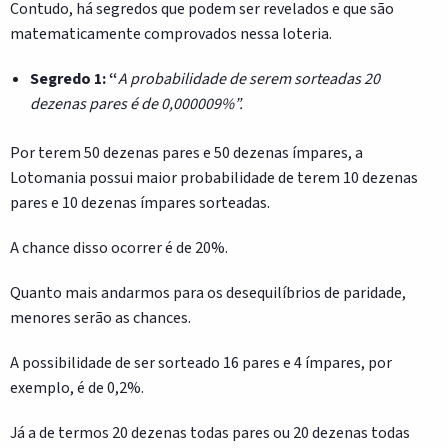
Contudo, há segredos que podem ser revelados e que são
matematicamente comprovados nessa loteria.
Segredo 1: “
A probabilidade de serem sorteadas 20
dezenas pares é de 0,000009%”.
Por terem 50 dezenas pares e 50 dezenas ímpares, a
Lotomania possui maior probabilidade de terem 10 dezenas
pares e 10 dezenas ímpares sorteadas.
A chance disso ocorrer é de 20%.
Quanto mais andarmos para os desequilíbrios de paridade,
menores serão as chances.
A possibilidade de ser sorteado 16 pares e 4 ímpares, por
exemplo, é de 0,2%.
Já a de termos 20 dezenas todas pares ou 20 dezenas todas