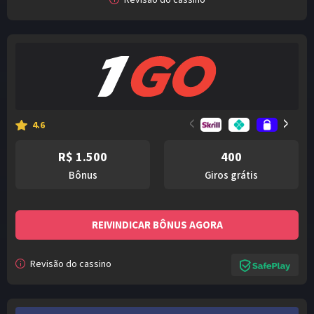
Revisão do cassino
<
>
4.6
R$ 1.500
400
bônus
giros grátis
REIVINDICAR BÔNUS AGORA
Revisão do cassino