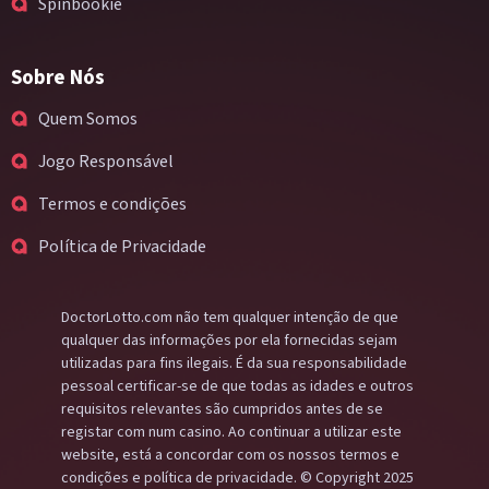
Spinbookie
Sobre Nós
Quem Somos
Jogo Responsável
Termos e condições
Política de Privacidade
DoctorLotto.com não tem qualquer intenção de que
qualquer das informações por ela fornecidas sejam
utilizadas para fins ilegais. É da sua responsabilidade
pessoal certificar-se de que todas as idades e outros
requisitos relevantes são cumpridos antes de se
registar com num casino. Ao continuar a utilizar este
website, está a concordar com os nossos termos e
condições e política de privacidade. © Copyright 2025