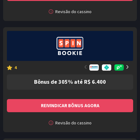
Revisão do cassino
<
>
4
Bônus de 305% até R$ 6.400
REIVINDICAR BÔNUS AGORA
Revisão do cassino