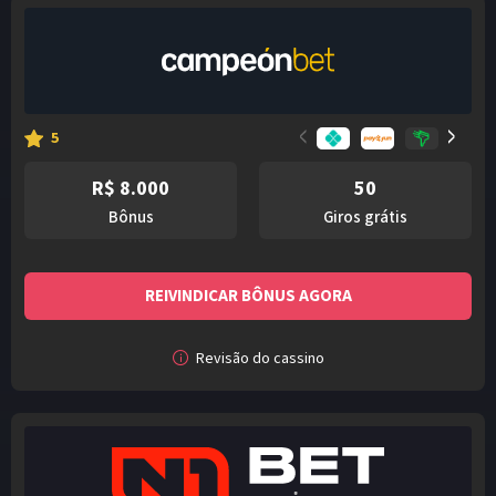
<
>
5
R$ 8.000
50
bônus
giros grátis
REIVINDICAR BÔNUS AGORA
Revisão do cassino