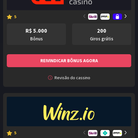
<
>
5
R$ 5.000
200
bônus
giros grátis
REIVINDICAR BÔNUS AGORA
Revisão do cassino
<
>
5