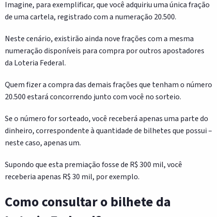
Imagine, para exemplificar, que você adquiriu uma única fração
de uma cartela, registrado com a numeração 20.500.
Neste cenário, existirão ainda nove frações com a mesma
numeração disponíveis para compra por outros apostadores
da Loteria Federal.
Quem fizer a compra das demais frações que tenham o número
20.500 estará concorrendo junto com você no sorteio.
Se o número for sorteado, você receberá apenas uma parte do
dinheiro, correspondente à quantidade de bilhetes que possui –
neste caso, apenas um.
Supondo que esta premiação fosse de R$ 300 mil, você
receberia apenas R$ 30 mil, por exemplo.
Como consultar o bilhete da