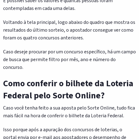
É possível saber os valores e quantas pessoas foram
contempladas em cada uma delas.
Voltando à tela principal, logo abaixo do quadro que mostra os
resultados do último sorteio, o apostador consegue ver como
foram os quatro concursos anteriores.
Caso deseje procurar por um concurso específico, há um campo
de busca que permite filtro por mês, ano e número do
concurso.
Como conferir o bilhete da Loteria
Federal pelo Sorte Online?
Caso você tenha feito a sua aposta pelo Sorte Online, tudo fica
mais fácil na hora de conferir o bilhete da Loteria Federal.
Isso porque após a apuração dos concursos de loterias, o
portal envia por e-mail aos apostadores o desempenho de