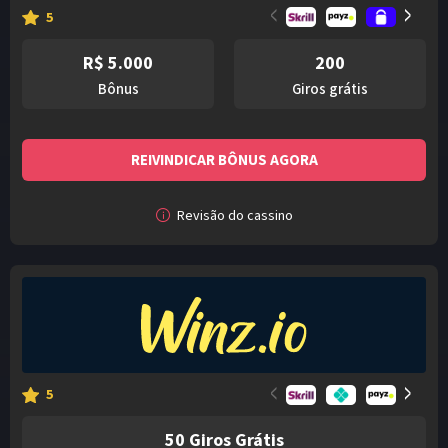
<
>
5
R$ 5.000
200
bônus
giros grátis
REIVINDICAR BÔNUS AGORA
Revisão do cassino
<
>
5
50 Giros Grátis