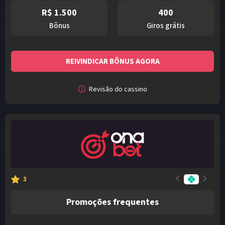
R$ 1.500
400
bônus
giros grátis
REIVINDICAR BÔNUS AGORA
Revisão do cassino
<
>
3
Promoções frequentes