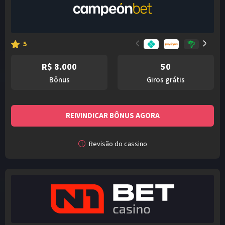
<
>
5
R$ 8.000
50
bônus
giros grátis
REIVINDICAR BÔNUS AGORA
Revisão do cassino