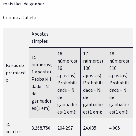
mais fácil de ganhar.
Confira a tabela:
Apostas
simples
16
17
18
15
números(
números(
números(
números(
Faixas de
16
136
816
1 aposta)
premiaçã
apostas)
apostas)
apostas)
Probabili
o
Probabili
Probabili
Probabili
dade – N.
dade – N.
dade – N.
dade – N.
de
de
de
de
ganhador
ganhador
ganhador
ganhador
es(1 em):
es(1 em):
es(1 em):
es(1 em):
15
3.268.760
204.297
24.035
4.005
acertos