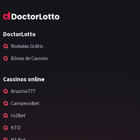
DoctorLotto
Rodadas Grátis
Bônus de Cassino
Cassinos online
Brazino777
CampeonBet
In2Bet
KTO
N1 Bet