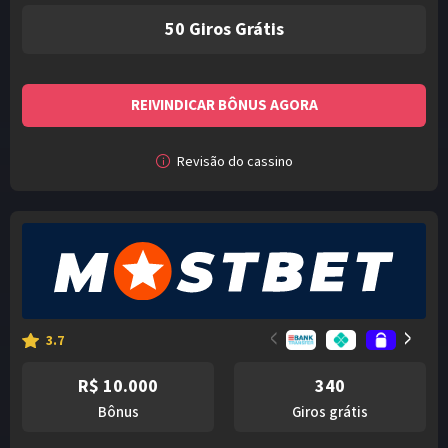
50 Giros Grátis
REIVINDICAR BÔNUS AGORA
Revisão do cassino
<
>
3.7
R$ 10.000
340
bônus
giros grátis