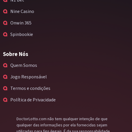
Nine Casino
Onwin 365
Spinbookie
Sobre Nós
Quem Somos
Jogo Responsável
Termos e condições
Política de Privacidade
DoctorLotto.com não tem qualquer intenção de que
qualquer das informações por ela fornecidas sejam
utilizadas para fins ilegais. É da sua responsabilidade