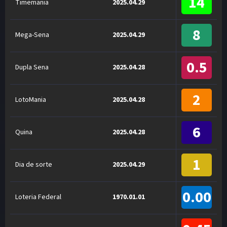
14
Timemania
2025.04.29
8
Mega-Sena
2025.04.29
0.5
Dupla Sena
2025.04.28
2
LotoMania
2025.04.28
6
Quina
2025.04.28
1
Dia de sorte
2025.04.29
0.00
Loteria Federal
1970.01.01