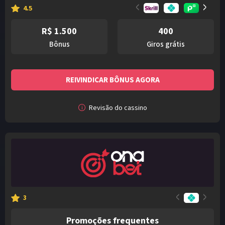
<
>
4.5
R$ 1.500
400
bônus
giros grátis
REIVINDICAR BÔNUS AGORA
Revisão do cassino
<
>
3
Promoções frequentes