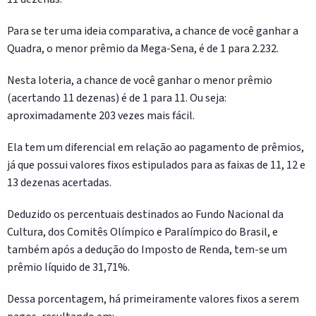
Para se ter uma ideia comparativa, a chance de você ganhar a
Quadra, o menor prêmio da Mega-Sena, é de 1 para 2.232.
Nesta loteria, a chance de você ganhar o menor prêmio
(acertando 11 dezenas) é de 1 para 11. Ou seja:
aproximadamente 203 vezes mais fácil.
Ela tem um diferencial em relação ao pagamento de prêmios,
já que possui valores fixos estipulados para as faixas de 11, 12 e
13 dezenas acertadas.
Deduzido os percentuais destinados ao Fundo Nacional da
Cultura, dos Comitês Olímpico e Paralímpico do Brasil, e
também após a dedução do Imposto de Renda, tem-se um
prêmio líquido de 31,71%.
Dessa porcentagem, há primeiramente valores fixos a serem