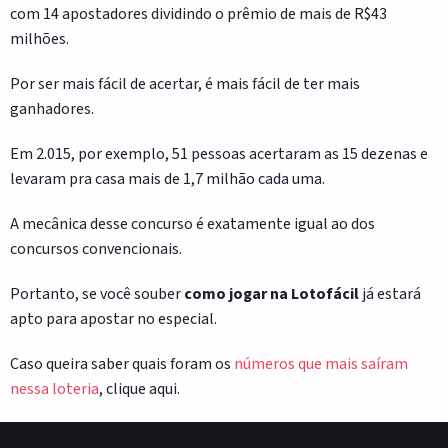
com 14 apostadores dividindo o prêmio de mais de R$43
milhões.
Por ser mais fácil de acertar, é mais fácil de ter mais
ganhadores.
Em 2.015, por exemplo, 51 pessoas acertaram as 15 dezenas e
levaram pra casa mais de 1,7 milhão cada uma.
A mecânica desse concurso é exatamente igual ao dos
concursos convencionais.
Portanto, se você souber
como jogar na Lotofácil
já estará
apto para apostar no especial.
Caso queira saber quais foram os
números que mais saíram
nessa loteria
, clique aqui.