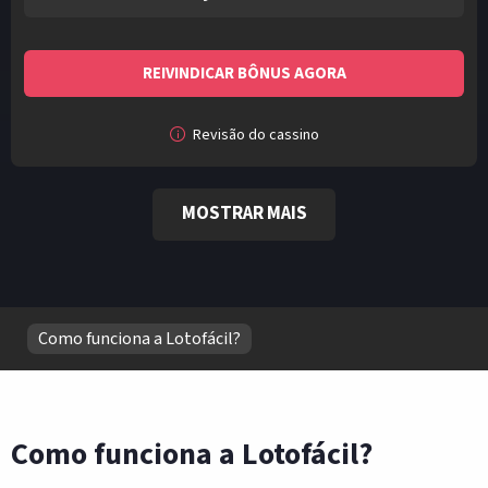
REIVINDICAR BÔNUS AGORA
Revisão do cassino
MOSTRAR MAIS
Como funciona a Lotofácil?
Como funciona a Lotofácil?