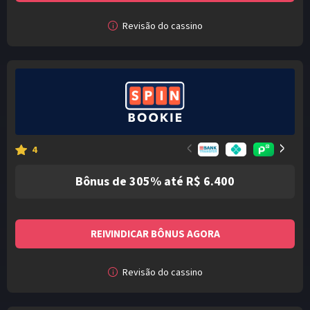
Revisão do cassino
<
>
4
Bônus de 305% até R$ 6.400
REIVINDICAR BÔNUS AGORA
Revisão do cassino