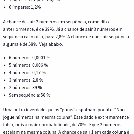
6 ímpares: 1,2%
A chance de sair 2 números em sequência, como dito
anteriormente, é de 39%. Já a chance de sair 3 números em
sequência cai muito, para 2,8%. A chance de não sair sequência
alguma é de 58%. Veja abaixo.
6 números: 0,0001 %
5 números: 0,006 %
4 números: 0,17 %
3 números: 2,8 %
2 números: 39 %
Sem sequência: 58 %
Uma outra inverdade que os “gurus” espalham por aí é: “Não
jogue números na mesma coluna”. Esse dado é extremamente
falso, pois a maior probabilidade, de 70%, é que 2 números
estejam na mesma coluna. A chance de sair 1 em cada coluna é