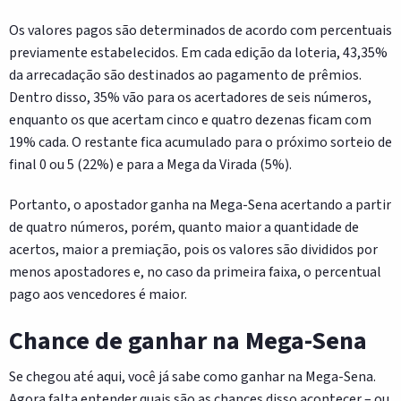
Os valores pagos são determinados de acordo com percentuais
previamente estabelecidos. Em cada edição da loteria, 43,35%
da arrecadação são destinados ao pagamento de prêmios.
Dentro disso, 35% vão para os acertadores de seis números,
enquanto os que acertam cinco e quatro dezenas ficam com
19% cada. O restante fica acumulado para o próximo sorteio de
final 0 ou 5 (22%) e para a Mega da Virada (5%).
Portanto, o apostador ganha na Mega-Sena acertando a partir
de quatro números, porém, quanto maior a quantidade de
acertos, maior a premiação, pois os valores são divididos por
menos apostadores e, no caso da primeira faixa, o percentual
pago aos vencedores é maior.
Chance de ganhar na Mega-Sena
Se chegou até aqui, você já sabe como ganhar na Mega-Sena.
Agora falta entender quais são as chances disso acontecer – ou