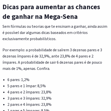
Dicas para aumentar as chances
de ganhar na Mega-Sena
Sem fórmulas ou teorias que te ensinam a ganhar, ainda assim
é possível dar algumas dicas baseados em critérios
exclusivamente probabilísticos.
Por exemplo: a probabilidade de saírem 3 dezenas pares e 3
dezenas ímpares é de 32,9%, ante 23,8% de 4 pares e 2
ímpares. A probabilidade de sair 6 dezenas pares é de pouco
mais de 1%, apenas. Confira.
6 pares: 1,2%
5 pares e 1 ímpar: 8,5%
4 pares e 2 ímpares: 23,8%
3 pares e 3 ímpares: 32,9%
2 pares e 4 ímpares: 23,8%
1 pares e 5 ímpares: 8,5%