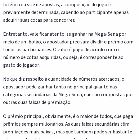
lotérica ou site de apostas, a composição do jogo é
previamente determinada, cabendo ao participante apenas
adquirir suas cotas para concorrer.
Entretanto, vale ficar atento: se ganhar na Mega-Sena por
meio de um bolão, o apostador precisará dividir o prêmio com
todos os participantes. O valor é pago de acordo com o
número de cotas adquiridas, ou seja, é correspondente ao
gasto do jogador.
No que diz respeito à quantidade de números acertados, o
apostador pode ganhar tanto no principal quanto nas
categorias secundárias da Mega-Sena, que são compostas por
outras duas faixas de premiação.
O prêmio principal, obviamente, é o maior de todos, que paga
prêmios sempre milionários. As duas faixas secundárias têm
premiações mais baixas, mas que também pode ser bastante