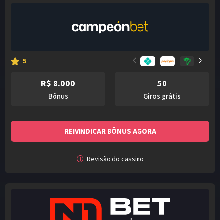
<
>
5
R$ 8.000
50
bônus
giros grátis
REIVINDICAR BÔNUS AGORA
Revisão do cassino