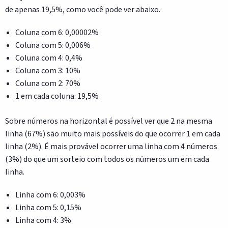
de apenas 19,5%, como você pode ver abaixo.
Coluna com 6: 0,00002%
Coluna com 5: 0,006%
Coluna com 4: 0,4%
Coluna com 3: 10%
Coluna com 2: 70%
1 em cada coluna: 19,5%
Sobre números na horizontal é possível ver que 2 na mesma
linha (67%) são muito mais possíveis do que ocorrer 1 em cada
linha (2%). É mais provável ocorrer uma linha com 4 números
(3%) do que um sorteio com todos os números um em cada
linha.
Linha com 6: 0,003%
Linha com 5: 0,15%
Linha com 4: 3%