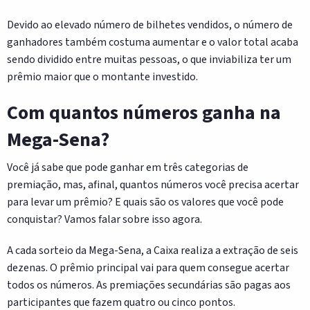
Devido ao elevado número de bilhetes vendidos, o número de
ganhadores também costuma aumentar e o valor total acaba
sendo dividido entre muitas pessoas, o que inviabiliza ter um
prêmio maior que o montante investido.
Com quantos números ganha na
Mega-Sena?
Você já sabe que pode ganhar em três categorias de
premiação, mas, afinal, quantos números você precisa acertar
para levar um prêmio? E quais são os valores que você pode
conquistar? Vamos falar sobre isso agora.
A cada sorteio da Mega-Sena, a Caixa realiza a extração de seis
dezenas. O prêmio principal vai para quem consegue acertar
todos os números. As premiações secundárias são pagas aos
participantes que fazem quatro ou cinco pontos.