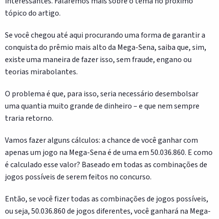
interessantes. Falaremos mais sobre o tema no próximo
tópico do artigo.
Se você chegou até aqui procurando uma forma de garantir a
conquista do prêmio mais alto da Mega-Sena, saiba que, sim,
existe uma maneira de fazer isso, sem fraude, engano ou
teorias mirabolantes.
O problema é que, para isso, seria necessário desembolsar
uma quantia muito grande de dinheiro – e que nem sempre
traria retorno.
Vamos fazer alguns cálculos: a chance de você ganhar com
apenas um jogo na Mega-Sena é de uma em 50.036.860. E como
é calculado esse valor? Baseado em todas as combinações de
jogos possíveis de serem feitos no concurso.
Então, se você fizer todas as combinações de jogos possíveis,
ou seja, 50.036.860 de jogos diferentes, você ganhará na Mega-