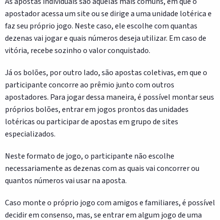
As apostas individuais são aquelas mais comuns, em que o
apostador acessa um site ou se dirige a uma unidade lotérica e
faz seu próprio jogo. Neste caso, ele escolhe com quantas
dezenas vai jogar e quais números deseja utilizar. Em caso de
vitória, recebe sozinho o valor conquistado.
Já os bolões, por outro lado, são apostas coletivas, em que o
participante concorre ao prêmio junto com outros
apostadores. Para jogar dessa maneira, é possível montar seus
próprios bolões, entrar em jogos prontos das unidades
lotéricas ou participar de apostas em grupo de sites
especializados.
Neste formato de jogo, o participante não escolhe
necessariamente as dezenas com as quais vai concorrer ou
quantos números vai usar na aposta.
Caso monte o próprio jogo com amigos e familiares, é possível
decidir em consenso, mas, se entrar em algum jogo de uma