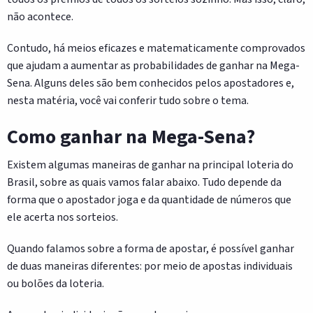
não acontece.
Contudo, há meios eficazes e matematicamente comprovados
que ajudam a aumentar as probabilidades de ganhar na Mega-
Sena. Alguns deles são bem conhecidos pelos apostadores e,
nesta matéria, você vai conferir tudo sobre o tema.
Como ganhar na Mega-Sena?
Existem algumas maneiras de ganhar na principal loteria do
Brasil, sobre as quais vamos falar abaixo. Tudo depende da
forma que o apostador joga e da quantidade de números que
ele acerta nos sorteios.
Quando falamos sobre a forma de apostar, é possível ganhar
de duas maneiras diferentes: por meio de apostas individuais
ou bolões da loteria.