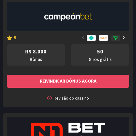
<
>
5
R$ 8.000
50
bônus
giros grátis
REIVINDICAR BÔNUS AGORA
Revisão do cassino