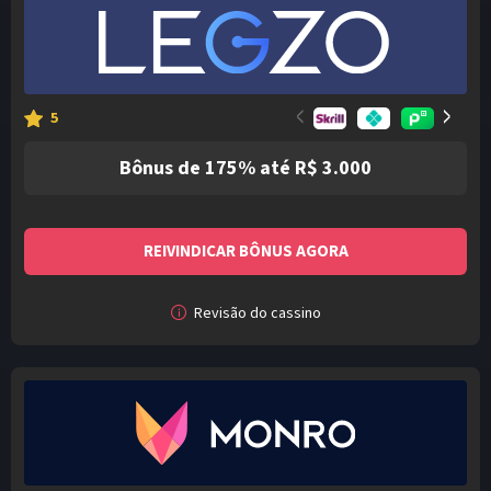
<
>
5
Bônus de 175% até R$ 3.000
REIVINDICAR BÔNUS AGORA
Revisão do cassino