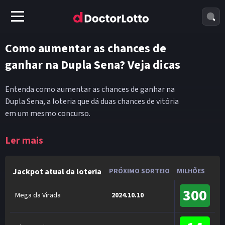
Como aumentar as chances de
ganhar na Dupla Sena? Veja dicas
Entenda como aumentar as chances de ganhar na
Dupla Sena, a loteria que dá duas chances de vitória
em um mesmo concurso.
Ler mais
Jackpot atual da loteria
PRÓXIMO SORTEIO
MILHÕES
300
Mega da Virada
2024.10.10