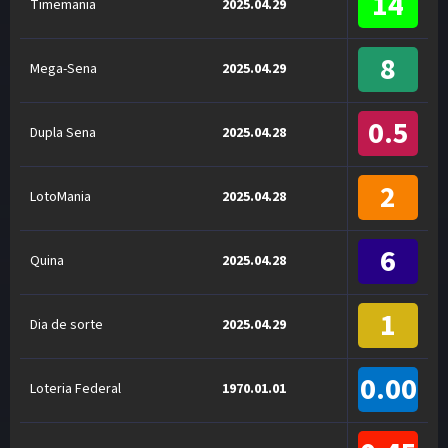
14
Timemania
2025.04.29
8
Mega-Sena
2025.04.29
0.5
Dupla Sena
2025.04.28
2
LotoMania
2025.04.28
6
Quina
2025.04.28
1
Dia de sorte
2025.04.29
0.00
Loteria Federal
1970.01.01