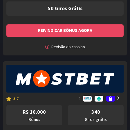
50 Giros Grátis
REIVINDICAR BÔNUS AGORA
Revisão do cassino
<
>
3.7
R$ 10.000
340
bônus
giros grátis