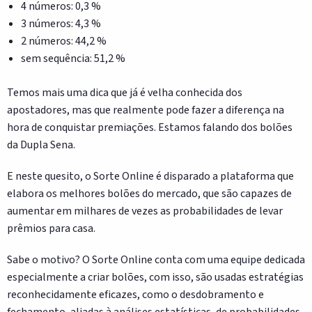
4 números: 0,3 %
3 números: 4,3 %
2 números: 44,2 %
sem sequência: 51,2 %
Temos mais uma dica que já é velha conhecida dos
apostadores, mas que realmente pode fazer a diferença na
hora de conquistar premiações. Estamos falando dos bolões
da Dupla Sena.
E neste quesito, o Sorte Online é disparado a plataforma que
elabora os melhores bolões do mercado, que são capazes de
aumentar em milhares de vezes as probabilidades de levar
prêmios para casa.
Sabe o motivo? O Sorte Online conta com uma equipe dedicada
especialmente a criar bolões, com isso, são usadas estratégias
reconhecidamente eficazes, como o desdobramento e
fechamento, aliadas à análises estatísticas, de probabilidades