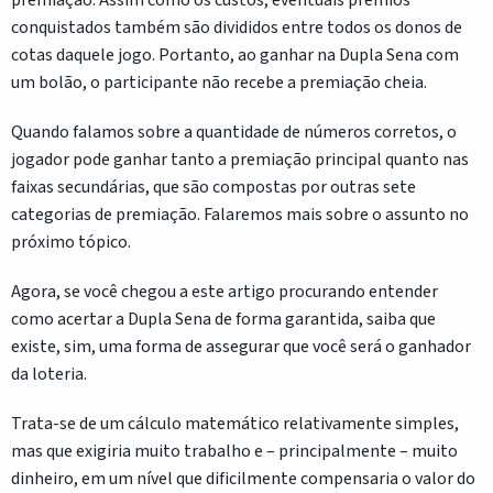
conquistados também são divididos entre todos os donos de
cotas daquele jogo. Portanto, ao ganhar na Dupla Sena com
um bolão, o participante não recebe a premiação cheia.
Quando falamos sobre a quantidade de números corretos, o
jogador pode ganhar tanto a premiação principal quanto nas
faixas secundárias, que são compostas por outras sete
categorias de premiação. Falaremos mais sobre o assunto no
próximo tópico.
Agora, se você chegou a este artigo procurando entender
como acertar a Dupla Sena de forma garantida, saiba que
existe, sim, uma forma de assegurar que você será o ganhador
da loteria.
Trata-se de um cálculo matemático relativamente simples,
mas que exigiria muito trabalho e – principalmente – muito
dinheiro, em um nível que dificilmente compensaria o valor do