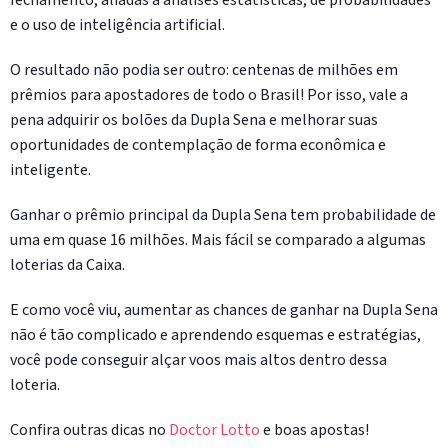
e o uso de inteligência artificial.
O resultado não podia ser outro: centenas de milhões em
prêmios para apostadores de todo o Brasil! Por isso, vale a
pena adquirir os bolões da Dupla Sena e melhorar suas
oportunidades de contemplação de forma econômica e
inteligente.
Ganhar o prêmio principal da Dupla Sena tem probabilidade de
uma em quase 16 milhões. Mais fácil se comparado a algumas
loterias da Caixa.
E como você viu, aumentar as chances de ganhar na Dupla Sena
não é tão complicado e aprendendo esquemas e estratégias,
você pode conseguir alçar voos mais altos dentro dessa
loteria.
Confira outras dicas no
Doctor Lotto
e boas apostas!