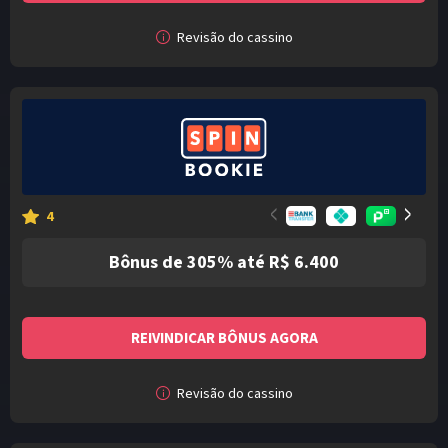
Revisão do cassino
<
>
4
Bônus de 305% até R$ 6.400
REIVINDICAR BÔNUS AGORA
Revisão do cassino