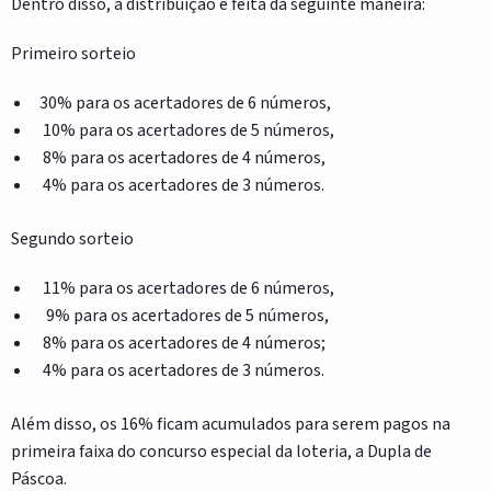
Dentro disso, a distribuição é feita da seguinte maneira:
Primeiro sorteio
30% para os acertadores de 6 números,
10% para os acertadores de 5 números,
8% para os acertadores de 4 números,
4% para os acertadores de 3 números.
Segundo sorteio
11% para os acertadores de 6 números,
9% para os acertadores de 5 números,
8% para os acertadores de 4 números;
4% para os acertadores de 3 números.
Além disso, os 16% ficam acumulados para serem pagos na
primeira faixa do concurso especial da loteria, a Dupla de
Páscoa.