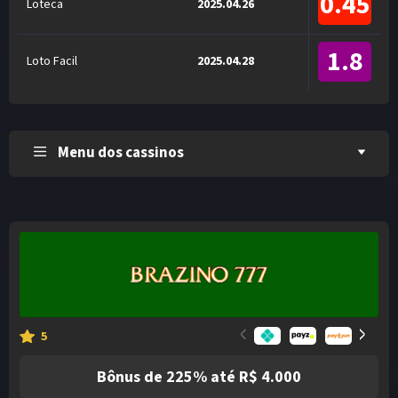
0.45
Loteca
2025.04.26
1.8
Loto Facil
2025.04.28
Menu dos cassinos
<
>
5
Bônus de 225% até R$ 4.000