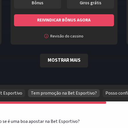
bônus
giros grátis
REIVINDICAR BÔNUS AGORA
Revisão do cassino
MOSTRAR MAIS
et Esportivo
Tem promoção na Bet Esportivo?
Posso confi
 se é uma boa apostar na Bet Esportivo?