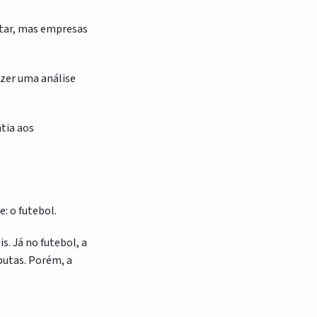
star, mas empresas
azer uma análise
tia aos
: o futebol.
s. Já no futebol, a
putas. Porém, a