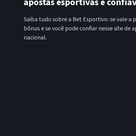
apostas esportivas é confiá
Saiba tudo sobre a Bet Esportivo: se vale a 
bônus e se você pode confiar nesse site de 
nacional.