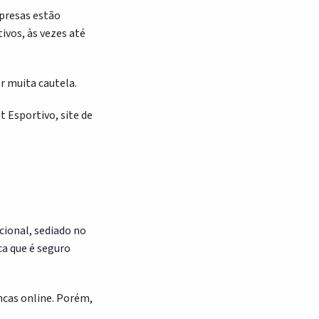
presas estão
ivos, às vezes até
r muita cautela.
 Esportivo, site de
cional, sediado no
ica que é seguro
ncas online. Porém,