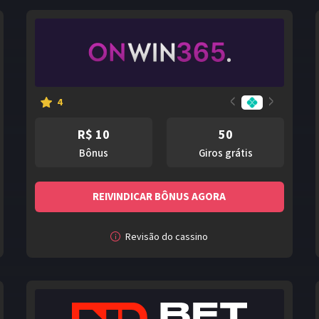
<
>
4
R$ 10
50
bônus
giros grátis
REIVINDICAR BÔNUS AGORA
Revisão do cassino