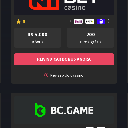
<
>
5
R$ 5.000
200
bônus
giros grátis
REIVINDICAR BÔNUS AGORA
Revisão do cassino