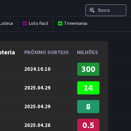
Loteca
Loto Facil
Timemania
oteria
PRÓXIMO SORTEIO
MILHÕES
300
2024.10.10
14
2025.04.29
8
2025.04.29
0.5
2025.04.28