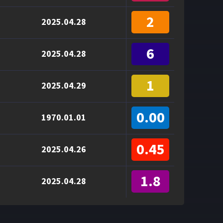
2
2025.04.28
6
2025.04.28
1
2025.04.29
0.00
1970.01.01
0.45
2025.04.26
1.8
2025.04.28