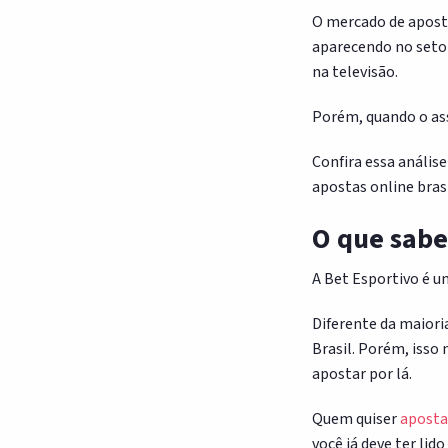
O mercado de aposta
aparecendo no setor
na televisão.
Porém, quando o ass
Confira essa anális
apostas online brasi
O que sabe
A Bet Esportivo é 
Diferente da maiori
Brasil. Porém, isso 
apostar por lá.
Quem quiser
aposta
você já deve ter lid