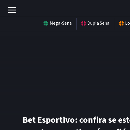
Mega-Sena
Dupla Sena
Lo
Bet Esportivo: confira se est