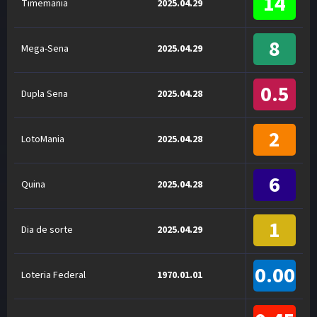
14
mistério com você. Quer saber se acertar 3 números
Timemania
2025.04.29
na Mega da Virada 2021 vale prêmio? A gente te
conta! Confira!
8
Mega-Sena
2025.04.29
0.5
Dupla Sena
2025.04.28
2
LotoMania
2025.04.28
6
Quina
2025.04.28
1
Dia de sorte
2025.04.29
0.00
Loteria Federal
1970.01.01