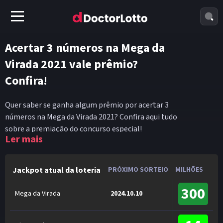
Acertar 3 números na Mega da
Virada 2021 vale prêmio?
Confira!
Quer saber se ganha algum prêmio por acertar 3
números na Mega da Virada 2021? Confira aqui tudo
sobre a premiação do concurso especial!
Ler mais
É comum que novos apostadores não saibam
quantos pontos são necessários para garantir
algum dos prêmios na loteria especial de final de
Jackpot atual da loteria
PRÓXIMO SORTEIO
MILHÕES
ano. Por conta disso, muitas pessoas ficam em
dúvida se acertar 3 números na Mega da Virada 2021
300
Mega da Virada
2024.10.10
ganha alguma coisa.
Mas é claro que o Doctor Lotto veio desvendar este