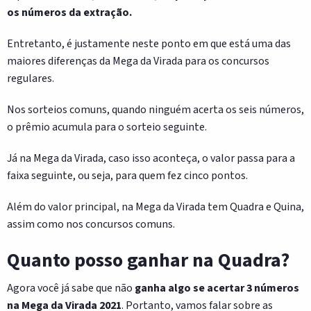
os números da extração.
Entretanto, é justamente neste ponto em que está uma das
maiores diferenças da Mega da Virada para os concursos
regulares.
Nos sorteios comuns, quando ninguém acerta os seis números,
o prêmio acumula para o sorteio seguinte.
Já na Mega da Virada, caso isso aconteça, o valor passa para a
faixa seguinte, ou seja, para quem fez cinco pontos.
Além do valor principal, na Mega da Virada tem Quadra e Quina,
assim como nos concursos comuns.
Quanto posso ganhar na Quadra?
Agora você já sabe que não
ganha algo se acertar 3 números
na Mega da Virada 2021
. Portanto, vamos falar sobre as