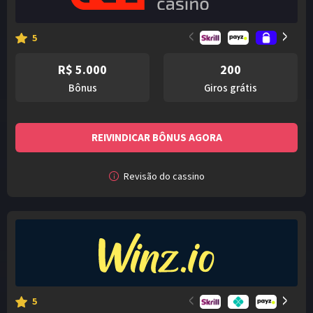
<
>
5
R$ 5.000
200
bônus
giros grátis
REIVINDICAR BÔNUS AGORA
Revisão do cassino
<
>
5