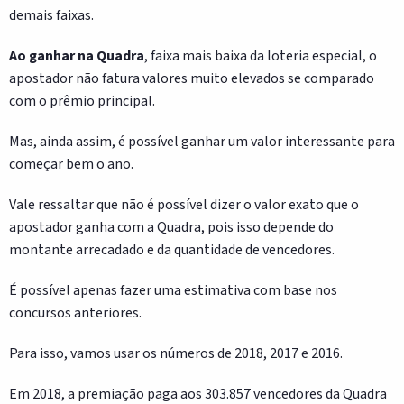
demais faixas.
Ao ganhar na Quadra
, faixa mais baixa da loteria especial, o
apostador não fatura valores muito elevados se comparado
com o prêmio principal.
Mas, ainda assim, é possível ganhar um valor interessante para
começar bem o ano.
Vale ressaltar que não é possível dizer o valor exato que o
apostador ganha com a Quadra, pois isso depende do
montante arrecadado e da quantidade de vencedores.
É possível apenas fazer uma estimativa com base nos
concursos anteriores.
Para isso, vamos usar os números de 2018, 2017 e 2016.
Em 2018, a premiação paga aos 303.857 vencedores da Quadra