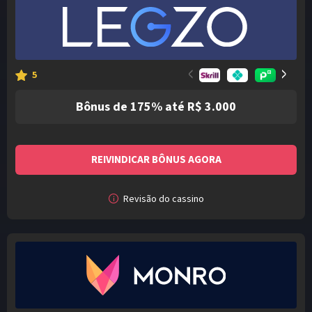
<
>
5
Bônus de 175% até R$ 3.000
REIVINDICAR BÔNUS AGORA
Revisão do cassino