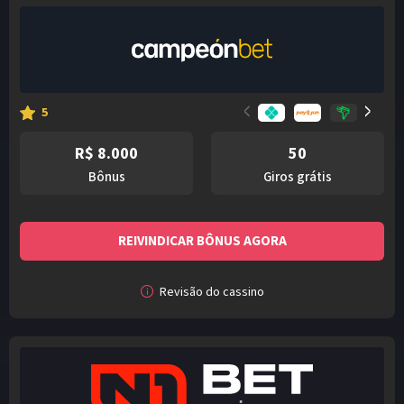
<
>
5
R$ 8.000
50
bônus
giros grátis
REIVINDICAR BÔNUS AGORA
Revisão do cassino