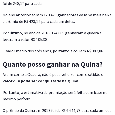
foi de 240,17 para cada.
No ano anterior, foram 173.428 ganhadores da faixa mais baixa
e prêmio de R$ 423,12 para cada um deles.
Por último, no ano de 2016, 124.889 ganharam a quadra e
levaram o valor R$ 485,30.
O valor médio dos três anos, portanto, ficou em R$ 382,86.
Quanto posso ganhar na Quina?
Assim como a Quadra, não é possível dizer com exatidão o
valor que pode ser conquistado na Quina
.
Portanto, a estimativa de premiação será feita com base no
mesmo período.
O prêmio da Quina em 2018 foi de R$ 6.644,73 para cada um dos