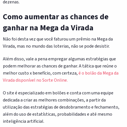
dezenas.
Como aumentar as chances de
ganhar na Mega da Virada
Não foi desta vez que você faturou um prêmio na Mega da
Virada, mas no mundo das loterias, não se pode desistir.
Além disso, vale a pena empregar algumas estratégias que
podem melhorar as chances de ganhar. A tática que reúne o
melhor custo x benefício, com certeza,
é o bolão da Mega da
Virada disponível no Sorte Online.
O site é especializado em bolões e conta com uma equipe
dedicada a criar as melhores combinações, a partir da
utilização das estratégias de desdobramento e fechamento,
além do uso de estatísticas, probabilidades e até mesmo
inteligência artificial.